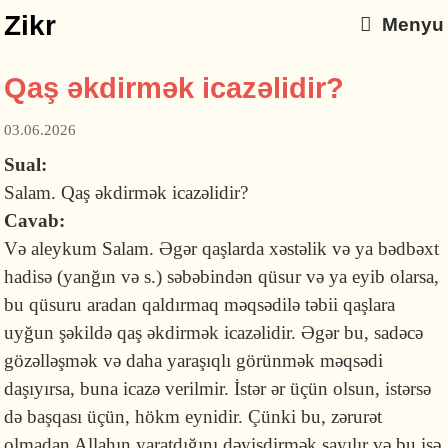
Zikr
Menyu
Qaş əkdirmək icazəlidir?
03.06.2026
Sual:
Salam. Qaş əkdirmək icazəlidir?
Cavab:
Və aleykum Salam. Əgər qaşlarda xəstəlik və ya bədbəxt
hadisə (yanğın və s.) səbəbindən qüsur və ya eyib olarsa,
bu qüsuru aradan qaldırmaq məqsədilə təbii qaşlara
uyğun şəkildə qaş əkdirmək icazəlidir. Əgər bu, sadəcə
gözəlləşmək və daha yaraşıqlı görünmək məqsədi
daşıyırsa, buna icazə verilmir. İstər ər üçün olsun, istərsə
də başqası üçün, hökm eynidir. Çünki bu, zərurət
olmadan Allahın yaratdığını dəyişdirmək sayılır və bu isə