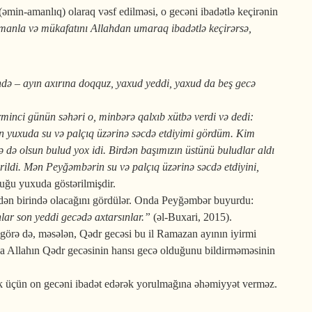
əmin-amanlıq) olaraq vəsf edilməsi, o gecəni ibadətlə keçirənin
imanla və mükafatını Allahdan umaraq ibadətlə keçirərsə,
ndə – ayın axırına doqquz, yaxud yeddi, ya­xud da beş gecə
minci günün səhəri o, min­bərə qalxıb xütbə verdi və dedi:
ən yuxuda su və palçıq üzərinə səcdə etdiyimi gördüm. Kim
nə də olsun bulud yox idi. Bir­dən başımızın üstünü bulud­lar aldı
di. Mən Peyğəmbərin su və palçıq üzərinə səcdə et­di­yi­ni,
duğu yuxuda göstərilmişdir.
dən birində olacağını gör­dülər. Onda Peyğəmbər buyurdu:
lar son yeddi gecədə axtarsınlar.”
(əl-Buxari, 2015).
a görə də, məsələn, Qədr gecəsi bu il Ramazan ayının iyirmi
ər. Uca Allahın Qədr gecəsinin hansı gecə olduğunu bildirməməsinin
ək üçün on gecəni ibadət edərək yorulmağına əhəmiyyət verməz.