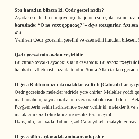
Sən haradan biləsən ki, Qədr gecəsi nədir?
Ayədəki sualın bu cür qoyuluşu haqqında soruşulan ismin əzəmət
barəsində: “O nə vaxt qopacaq?”–
deyə
soruşurlar. Axı sə
45).
Yəni sən Qədr gecəsinin şərəfini və əzəmətini haradan biləsən
Qədr gecəsi min aydan xeyirlidir
Bu cümlə əvvəlki ayədəki sualın cavabıdır. Bu ayədə
“xeyirlid
bərəkət nazil etməsi nəzərdə tutulur. Sonra Allah təala o gecədə 
O gecə Rəbbinin izni ilə mələklər və Ruh (Cəbrail) hər işə g
Qədr gecəsində mələklər tədriclə yerə enirlər. Mələklər yeddi qa
mərhəmətinin, xeyir-bərəkətinin yerə nazil olmasını bildirir. Be
Peyğəmbərin səhih hədislərində xəbər verilir ki, mələklər it və 
mələklərin daxil olmalarına maneçilik törətməyin!
Həmçinin, bu ayədə Ruhun, yəni Cəbrayıl adlı mələyin enməsi bild
O gecə sübh açılanadək əmin-amanlıq olur