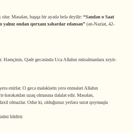
olur. Məsələn, başqa bir ayədə belə deyilir:
“Səndən o Saat
Sən yalnız ondan qorxanı xəbərdar edənsən”
(ən-Naziat, 42-
ur. Həmçinin, Qədr gecəsində Uca Allahın müsəlmanlara xeyir-
yerə enirlər. O gecə mələklərin yerə enmələri Allahın
yir-bərəkətdən uzaq olmasına dəlalət edir. Məsələn,
ə daxil olmazlar. Odur ki, olduğunuz yerlərə surət qoymaqla
ini bildirir.