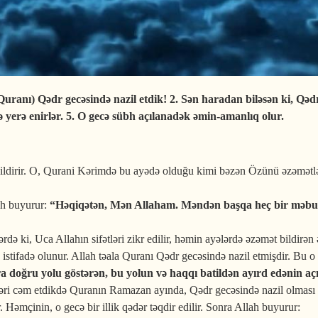
Quranı) Qədr gecəsində nazil etdik!
2. Sən haradan biləsən ki, Qəd
ə yerə enirlər.
5. O gecə sübh açılanadək əmin-amanlıq olur.
bildirir. O, Qurani Kərimdə bu ayədə olduğu kimi bəzən Özünü əzəmət
.
ah buyurur:
“Həqiqətən, Mən Allaham. Məndən başqa heç bir məbud
rdə ki, Uca Allahın sifətləri zikr edilir, həmin ayələrdə əzəmət bildirə
 istifadə olunur. Allah təala Quranı Qədr gecəsində nazil etmişdir. Bu
a doğru yolu göstərən, bu yolun və haqqı batildən ayırd edənin aç
əri cəm etdikdə Quranın Ramazan ayında, Qədr gecəsində nazil olması s
 Həmçinin, o gecə bir illik qədər təqdir edilir. Sonra Allah buyurur: