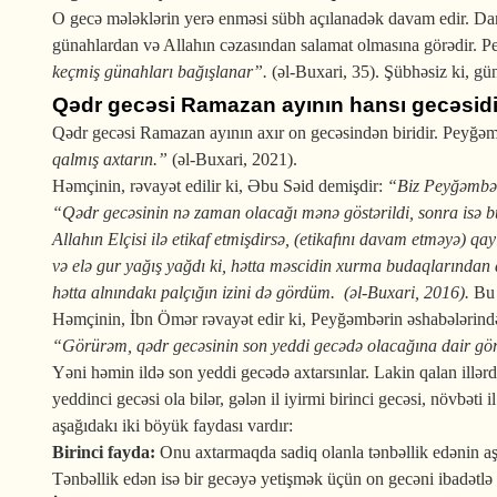
O gecə mələklərin yerə enməsi sübh açılanadək davam edir. Dan 
günahlardan və Allahın cəzasından salamat olmasına görədir. Pe
keçmiş gü­nah­ları bağışlanar”.
(əl-Buxari, 35). Şübhəsiz ki, g
Qədr gecəsi Ramazan ayının hansı gecəsid
Qədr gecəsi Ramazan ayının axır on gecəsindən biridir. Peyğə
qalmış axtarın.”
(əl-Buxari, 2021).
Həmçinin, rəvayət edilir ki, Əbu Səid demişdir:
“Biz Peyğəmbərl
“Qədr gecəsinin nə zaman olacağı mənə gös­tə­rildi, sonra isə
Allahın Elçisi ilə etikaf etmişdirsə, (etikafını davam etməyə) qay
və elə gur yağış yağdı ki, hətta məs­ci­din xurma budaqlarından
hətta alnındakı palçığın izini də gördüm. (əl-Buxari, 2016).
Bu 
Həmçinin, İbn Ömər rəvayət edir ki, Peyğəmbərin əshabələrində
“Görürəm, qədr gecəsi­nin son yeddi gecədə olacağına dair gör
Yəni həmin ildə son yeddi gecədə axtarsınlar. Lakin qalan illər
yeddinci gecəsi ola bilər, gələn il iyirmi birinci gecəsi, növbəti
aşağıdakı iki böyük faydası vardır:
Birinci fayda:
Onu axtarmaqda sadiq olanla tənbəllik edənin a
Tənbəllik edən isə bir gecəyə yetişmək üçün on gecəni ibadətlə 