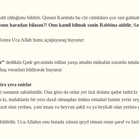
li olduğunu bildirir. Qurani Kərimdə bu cür cümlələrə çox rast gəlmək 
n onu haradan biləsən?! Onu kamil bilmək sənin Rəbbinə aiddir. 
. Sonra Uca Allah bunu açıqlayaraq buyurur:
ir”
dedikdə Qədr gecəsində edilən yaxşı əməlin mükafatı nəzərdə tutul
baş verənləri bildirərək buyurur:
örə yerə enirlər
t səmanın sakinləridir. Ona görə də onlar yer üzü dolana qədər tədriclə 
lə ki, mələklərin bir yerə daxil olmaqdan imtina etmələri həmin yerin xe
surət olan yerlərə, yəni insan və heyvan şəkli və ya heykəli olan yerlər
irilir. Uca Allahın onu burada xüsusi qeyd etməsi onun şərəf və fəzilət