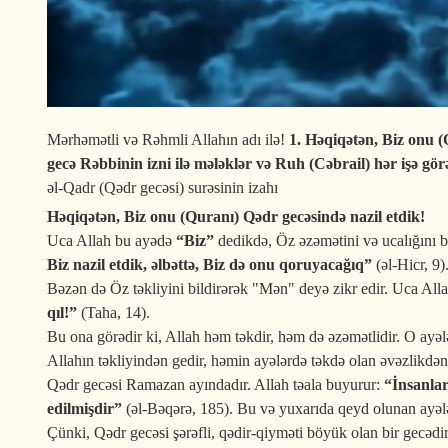
Mərhəmətli və Rəhmli Allahın adı ilə!
1. Həqiqətən, Biz onu (
gecə Rəbbinin izni ilə mələklər və Ruh (Cəbrail) hər işə gör
əl-Qadr (Qədr gecəsi) surəsinin izahı
Həqiqətən, Biz onu (Quranı) Qədr gecəsində nazil etdik!
Uca Allah bu ayədə
“Biz”
dedikdə, Öz əzəmətini və ucalığını 
Biz nazil etdik, əlbəttə, Biz də onu qoruyacağıq”
(əl-Hicr, 9)
Bəzən də Öz təkliyini bildirərək "Mən" deyə zikr edir. Uca All
qıl!”
(Taha, 14).
Bu ona görədir ki, Allah həm təkdir, həm də əzəmətlidir. O ayələ
Allahın təkliyindən gedir, həmin ayələrdə təkdə olan əvəzlikdən
Qədr gecəsi Ramazan ayındadır. Allah təala buyurur:
“İnsanlar
edilmişdir”
(əl-Bəqərə, 185). Bu və yuxarıda qeyd olunan ayəl
Çünki, Qədr gecəsi şərəfli, qədir-qiyməti böyük olan bir gecədir.