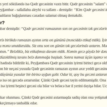
yeri söküləndə isə Qədr gecəsinin vaxtı bitir. Qədr gecəsinin "salam" (
yğəmbər - sallallahu aleyhi və səlləm - demişdir:
“Kim Qədr gecə­sin­i 
ünahların bağışlanması cəzadan salamat olmaq deməkdir.
ir?
mbər demişdir:
“Qədr gecəsini rama­zanın son on gecəsinin tək gecələri
ə birlikdə rama­zan ayı­nın orta on gününü (məsciddə etikaf etdik). İyir
 bu mənə unutduruldu. Siz onu son on günün tək gecələrində axtarın. M
ıtsın.” Beləlik­lə, biz eti­ka­fımızı davam etdik. Həmin gecə göydə bir də
 düzəldilmiş tavanı belə dammağa başladı. Sonra na­maz üçün iqamə veril
hədisdə bildirilir ki, Peyğəmbərə Qədr gecəsinin iyirmi birinci gecə ol
n bir neçəsi yu­xuda Qədr gecəsinin ramazan ayının axır yeddi gecəsin
düyünüz yuxular bir-birinə uyğun gəlir. Odur ki, qoy bu gecəni axtaran
də isə on gecədə axtarsınlar. Çünki Qədr gecəsi təyin edilməmişdir. On
 il isə iyirmi beşinci gecəsi ola bilər və beləcə hər il yerini dəyişə bil
şkar olunması. Çünki Qədr gecəsini axtarmaqda sadiq olan ona yetişm
keçirməyə tənbəllik edər.