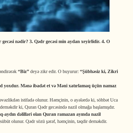
r gecəsi nədir?
3. Qədr gecəsi min aydan xeyirlidir.
4. O
ləndirərək
“Biz”
deyə zikr edir. O buyurur:
“Şübhəsiz ki, Zikri
 yoxdur. Mənə ibadət et və Məni xatırlamaq üçün namaz
n əvəzlikdən istifadə olunur. Həmçinin, o ayələrdə ki, söhbət Uca
 o deməkdir ki, Quran Qədr gecəsində nazil olmağa başlamışdır.
ıq-aydın dəlilləri olan Quran ramazan ayında nazil
übüt olunur. Qədr sözü şərəf, həmçinin, təqdir deməkdir.