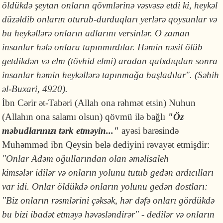
öldükdə şeytan onların qövmlərinə vəsvəsə etdi ki, heykəl
düzəldib onların oturub-durduqları yerlərə qoysunlar və
bu heykəllərə onların adlarını versinlər. O zaman
insanlar hələ onlara tapınmırdılar. Həmin nəsil ölüb
getdikdən və elm (tövhid elmi) aradan qalxdıqdan sonra
insanlar həmin heykəllərə tapınmağa başladılar". (Səhih
əl-Buxari, 4920).
İbn Cərir ət-Tabəri (Allah ona rəhmət etsin) Nuhun
(Allahın ona salamı olsun) qövmü ilə bağlı
"Öz
məbudlarınızı tərk etməyin..."
ayəsi barəsində
Muhəmməd ibn Qeysin belə dediyini rəvayət etmişdir:
"Onlar Adəm oğullarından olan əməlisaleh
kimsələr idilər və onların yolunu tutub gedən ardıcılları
var idi. Onlar öldükdə onların yolunu gedən dostları:
"Biz onların rəsmlərini çəksək, hər dəfə onları gördükdə
bu bizi ibadət etməyə həvəsləndirər" - dedilər və onların