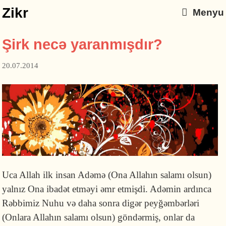
Zikr
Menyu
Şirk necə yaranmışdır?
20.07.2014
Uca Allah ilk insan Adəmə (Ona Allahın salamı olsun)
yalnız Ona ibadət etməyi əmr etmişdi. Adəmin ardınca
Rəbbimiz Nuhu və daha sonra digər peyğəmbərləri
(Onlara Allahın salamı olsun) göndərmiş, onlar da