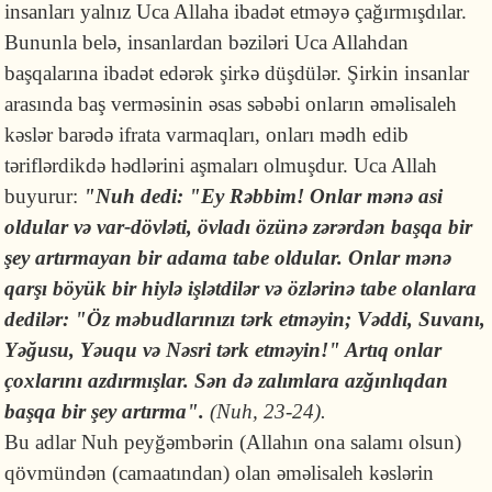
insanları yalnız Uca Allaha ibadət etməyə çağırmışdılar.
Bununla belə, insanlardan bəziləri Uca Allahdan
başqalarına ibadət edərək şirkə düşdülər. Şirkin insanlar
arasında baş verməsinin əsas səbəbi onların əməlisaleh
kəslər barədə ifrata varmaqları, onları mədh edib
təriflərdikdə hədlərini aşmaları olmuşdur. Uca Allah
buyurur:
"Nuh dedi: "Ey Rəbbim! Onlar mənə asi
oldular və var-dövləti, övladı özünə zərərdən başqa bir
şey artırmayan bir adama tabe oldular. Onlar mənə
qarşı böyük bir hiylə işlətdilər və özlərinə tabe olanlara
dedilər: "Öz məbudlarınızı tərk etməyin; Vəddi, Suvanı,
Yəğusu, Yəuqu və Nəsri tərk etməyin!" Artıq onlar
çoxlarını azdırmışlar. Sən də zalımlara azğınlıqdan
başqa bir şey artırma".
(Nuh, 23-24).
Bu adlar Nuh peyğəmbərin (Allahın ona salamı olsun)
qövmündən (camaatından) olan əməlisaleh kəslərin