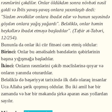
rəsmlərini çəkdilər. Onlar öldükdən sonra növbəti nəsil
gəldi və İblis yavaş-yavaş onlara yaxınlaşıb dedi:
"Sizdən əvvəlkilər onlara ibadət edər və bunun sayəsində
göydən onlara yağış yağardı". Beləliklə, onlar həmin
heykəllərə ibadət etməyə başladılar". (Təfsir ət-Tabəri,
12/254).
Bununla da onlar iki cür fitnəni cəm etmiş oldular:
Birinci:
Onlar bu əməlisaleh bəndələrin qəbirlərinin
başına yığışmağa başladılar.
İkinci:
Onların rəsmlərini çəkib məclislərinə qoyar və
onların yanında oturardılar.
Beləliklə də bəşəriyyət tarixində ilk dəfə olaraq insanlar
Uca Allaha şərik qoşmuş oldular. Bu iki amil hər bir
zamanda və hər bir məkanda şirkə aparan əsas yollardan
sayılır.