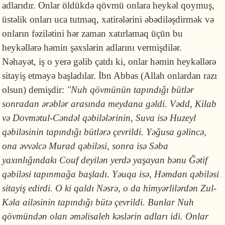
adlarıdır. Onlar öldükdə qövmü onlara heykəl qoymuş,
üstəlik onları uca tutmaq, xatirələrini əbədiləşdirmək və
onların fəzilətini hər zaman xatırlamaq üçün bu
heykəllərə həmin şəxslərin adlarını vermişdilər.
Nəhayət, iş o yerə gəlib çatdı ki, onlar həmin heykəllərə
sitayiş etməyə başladılar. İbn Abbas (Allah onlardan razı
olsun) demişdir:
"Nuh qövmünün tapındığı bütlər
sonradan ərəblər arasında meydana gəldi. Vədd, Kilab
və Dovmətul-Cəndəl qəbilələrinin, Suva isə Huzeyl
qəbiləsinin tapındığı bütlərə çevrildi. Yəğusa gəlincə,
ona əvvəlcə Murad qəbiləsi, sonra isə Səba
yaxınlığındakı Couf deyilən yerdə yaşayan bənu Ğətif
qəbiləsi tapınmağa başladı. Yəuqa isə, Həmdan qəbiləsi
sitayiş edirdi. O ki qaldı Nəsrə, o da himyərlilərdən Zul-
Kəla ailəsinin tapındığı bütə çevrildi. Bunlar Nuh
qövmündən olan əməlisaleh kəslərin adları idi. Onlar