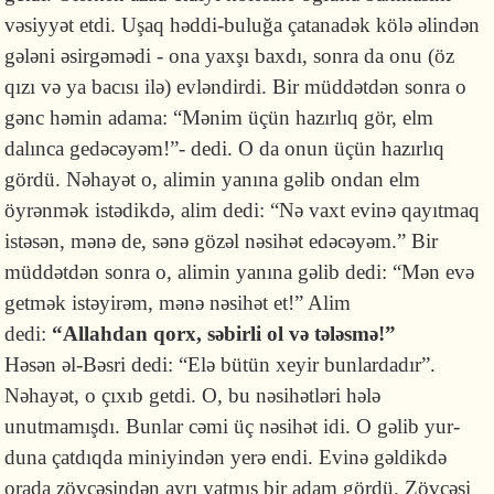
vəsiyyət etdi. Uşaq həddi-buluğa çatanadək kölə əlindən
gələni əsirgəmədi - ona yaxşı baxdı, sonra da onu (öz
qızı və ya bacısı ilə) evləndirdi. Bir müddətdən sonra o
gənc həmin adama: “Mənim üçün hazırlıq gör, elm
dalınca gedəcəyəm!”- dedi. O da onun üçün hazırlıq
gördü. Nəhayət o, alimin yanına gəlib ondan elm
öyrənmək istədikdə, alim de­di: “Nə vaxt evinə qayıtmaq
istəsən, mənə de, sənə gözəl nəsihət edəcəyəm.” Bir
müddətdən sonra o, alimin yanına gəlib de­di: “Mən evə
getmək istəyirəm, mənə nəsihət et!” Alim
dedi:
“Allahdan qorx, səbirli ol və tələsmə!”
Həsən əl-Bəsri dedi: “Elə bütün xeyir bunlardadır”.
Nəhayət, o çıxıb getdi. O, bu nəsihətləri hələ
unutmamışdı. Bunlar cəmi üç nəsihət idi. O gəlib yur­
duna çatdıqda miniyindən yerə endi. Evinə gəldikdə
orada zövcəsindən ayrı yatmış bir adam gördü. Zövcəsi