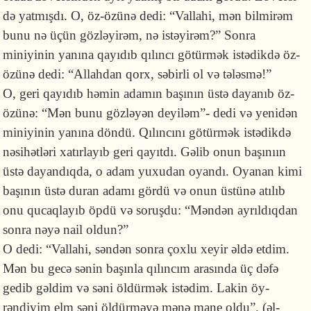
də yat­mışdı. O, öz-özünə dedi: “Vallahi, mən bilmirəm
bunu nə üçün gözləyirəm, nə istəyirəm?” Sonra
miniyinin yanına qayıdıb qılıncı götürmək istədikdə öz-
özünə dedi: “Allahdan qorx, səbirli ol və tələsmə!”
O, geri qayı­dıb həmin adamın başının üstə dayanıb öz-
özünə: “Mən bunu gözlə­yən deyiləm”- dedi və yenidən
miniyinin yanına döndü. Qılıncını gö­türmək istədikdə
nəsihətləri xatırlayıb geri qayıtdı. Gəlib onun başı­nıın
üstə dayandıqda, o adam yuxudan oyan­dı. Oyanan kimi
başının üstə duran adamı gördü və onun üstünə atılıb
onu qucaqlayıb öpdü və soruşdu: “Məndən ayrıldıqdan
sonra nəyə nail oldun?”
O dedi: “Vallahi, sən­dən sonra çoxlu xeyir əldə etdim.
Mən bu gecə sənin başınla qılıncım arasında üç dəfə
gedib gəldim və səni öldürmək istədim. Lakin öy­
rəndiyim elm səni öldürməyə mənə mane oldu”. (əl-