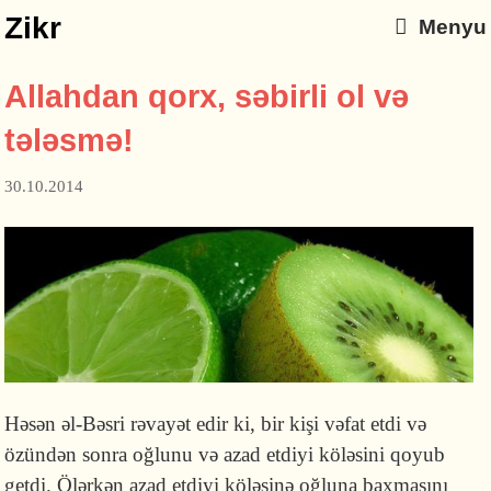
Zikr
Menyu
Allahdan qorx, səbirli ol və
tələsmə!
30.10.2014
Həsən əl-Bəsri rəvayət edir ki, bir kişi vəfat etdi və
özündən sonra oğlunu və azad etdiyi köləsini qoyub
getdi. Ölərkən azad etdiyi köləsinə oğluna baxmasını