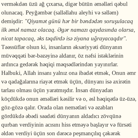
verməkdən üzü ağ çıxarsa, digər bütün əməlləri qəbul
olunacaq. Peyğəmbər (salləllahu aleyhi və səlləm)
demişdir:
"Qiyamət günü hər bir bəndədən soruşulacaq
ilk əməl namaz olacaq. Əgər namazı qaydasında olarsa,
nicat tapacaq, əks təqdirdə isə ziyana uğrayacaqdır".
Təəssüflər olsun ki, insanların əksəriyyəti dünyanın
müvəqqəti bər-bəzəyinə aldanır, öz nəfsi istəklərinin
ardınca gedərək həqiqi məqsədlərindən yayınırlar.
Halbuki, Allah insanı yalnız ona ibadət etmək, Onun əmr
və qadağalarına riayət etmək üçün, dünyanı isə axirətin
tarlası olması üçün yaratmışdır. İnsan dünyadan
köçdükdə onun əməlləri kəsilir və o, əsl həqiqətlə üz-üzə,
göz-gözə qalır. Orada olan nemətləri və əzabları
gördükdə əbədi səadəti dünyanın aldadıcı zövqünə
qurban verdiyinin acısını hiss etməyə başlayır və fürsəti
əldən verdiyi üçün son dərəcə peşmançılıq çəkərək