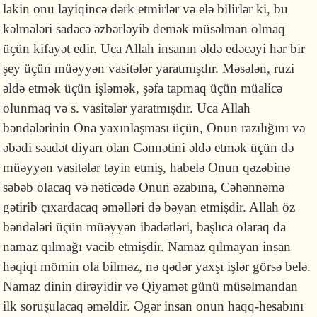
lakin onu layiqincə dərk etmirlər və elə bilirlər ki, bu
kəlmələri sadəcə əzbərləyib demək müsəlman olmaq
üçün kifayət edir. Uca Allah insanın əldə edəcəyi hər bir
şey üçün müəyyən vasitələr yaratmışdır. Məsələn, ruzi
əldə etmək üçün işləmək, şəfa tapmaq üçün müalicə
olunmaq və s. vasitələr yaratmışdır. Uca Allah
bəndələrinin Ona yaxınlaşması üçün, Onun razılığını və
əbədi səadət diyarı olan Cənnətini əldə etmək üçün də
müəyyən vasitələr təyin etmiş, habelə Onun qəzəbinə
səbəb olacaq və nəticədə Onun əzabına, Cəhənnəmə
gətirib çıxardacaq əməlləri də bəyan etmişdir. Allah öz
bəndələri üçün müəyyən ibadətləri, başlıca olaraq da
namaz qılmağı vacib etmişdir. Namaz qılmayan insan
həqiqi mömin ola bilməz, nə qədər yaxşı işlər görsə belə.
Namaz dinin dirəyidir və Qiyamət günü müsəlmandan
ilk soruşulacaq əməldir. Əgər insan onun haqq-hesabını