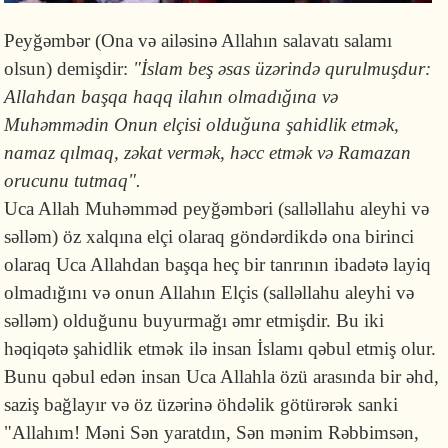
Peyğəmbər (Ona və ailəsinə Allahın salavatı salamı
olsun) demişdir:
"İslam beş əsas üzərində qurulmuşdur:
Allahdan başqa haqq ilahın olmadığına və
Muhəmmədin Onun elçisi olduğuna şahidlik etmək,
namaz qılmaq, zəkat vermək, həcc etmək və Ramazan
orucunu tutmaq".
Uca Allah Muhəmməd peyğəmbəri (salləllahu aleyhi və
səlləm) öz xalqına elçi olaraq göndərdikdə ona birinci
olaraq Uca Allahdan başqa heç bir tanrının ibadətə layiq
olmadığını və onun Allahın Elçis (salləllahu aleyhi və
səlləm) olduğunu buyurmağı əmr etmişdir. Bu iki
həqiqətə şahidlik etmək ilə insan İslamı qəbul etmiş olur.
Bunu qəbul edən insan Uca Allahla özü arasında bir əhd,
saziş bağlayır və öz üzərinə öhdəlik götürərək sanki
"Allahım! Məni Sən yaratdın, Sən mənim Rəbbimsən,