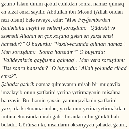
gətirib İslam dinini qəbul etdikdən sonra, namaz qılmaq
ən əfzəl əməl sayılır. Abdullah ibn Məsud (Allah ondan
razı olsun) belə rəvayət edir:
"Mən Peyğəmbərdən
(salləllahu aleyhi və səlləm) soruşdum: "Qüdrətli və
əzəmətli Allahın ən çox xoşuna gələn ən yaxşı əməl
hansıdır?" O buyurdu: "Vaxtlı-vaxtında qılınan namaz".
Mən soruşdum: "Sonra hansıdır?" O buyurdu:
"Valideynlərin qayğısına qalmaq". Mən yenə soruşdum:
"Bəs sonra hansıdır?" O buyurdu: "Allah yolunda cihad
etmək".
Şəhadət gətirib n
amaz qılmayanın misalı bir müqavilə
imzalayıb onun şərtlərini yerinə yetirməyənin misalına
bənzəyir. Bu, həmin şəxsin ya müqavilənin şərtlərini
yaxşı dərk etməməsindən, ya da onu yerinə yetirməkdən
imtina etməsindən irəli gəlir. İnsanların bu günkü halı
belədir. Görürsən ki, insanların əksəriyyəti şəhadət gətirir,