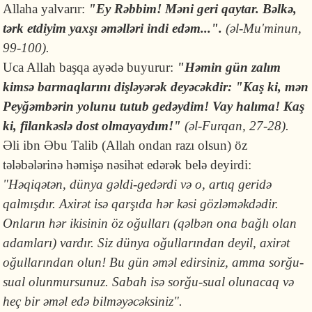
Allaha yalvarır:
"Ey Rəbbim! Məni geri qaytar. Bəlkə,
tərk etdiyim yaxşı əməlləri indi edəm...".
(əl-Mu'minun,
99-100).
Uca Allah başqa ayədə buyurur:
"Həmin gün zalım
kimsə barmaqlarını dişləyərək deyəcəkdir: "Kaş ki, mən
Peyğəmbərin yolunu tutub gedəydim! Vay halıma! Kaş
ki, filankəslə dost olmayaydım!"
(əl-Furqan, 27-28).
Əli ibn Əbu Talib (Allah ondan razı olsun) öz
tələbələrinə həmişə nəsihət edərək belə deyirdi:
"Həqiqətən, dünya gəldi-gedərdi və o, artıq geridə
qalmışdır. Axirət isə qarşıda hər kəsi gözləməkdədir.
Onların hər ikisinin öz oğulları (qəlbən ona bağlı olan
adamları) vardır. Siz dünya oğullarından deyil, axirət
oğullarından olun! Bu gün əməl edirsiniz, amma sorğu-
sual olunmursunuz. Sabah isə sorğu-sual olunacaq və
heç bir əməl edə bilməyəcəksiniz".