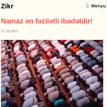
Zikr
Menyu
Namaz ən fəzilətli ibadətdir!
11.10.2013