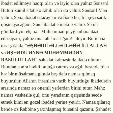
ibadət edilməyə haqqı olan və layiq olan yalnız Sənsən!
Bütün kamil sifətlərə sahib olan da yalnız Sənsən! Mən
yalnız Sənə ibadət edəcəyəm və Sənə heç bir şeyi şərik
qoşmayacağam, Sənə ibadət etməkdə yalnız Sənin
göndərdiyin elçinə - Muhəmməd peyğəmbərə itaət
edəcəyəm, yalnız ona tabe olacağam!" deyir. Bu məna
qısa şəkildə
"ƏŞHƏDU ƏLLƏ İLƏHƏ İLLALLAH
və ƏŞHƏDU ƏNNƏ MUHƏMMƏDƏN
RASULULLAH"
şəhadət kəlməsində ifadə olunur.
Bundan sonra həddi buluğa çatmış və ağılı başında olan
hər bir müsəlmana gündə beş dəfə namaz qılmaq
buyurulur. Allahın insanlara vacib buyurduğu ibadətlərin
arasında namaz ən önəmli yerlərdən birini tutur. Məhz
namaz vasitəsilə qul, onu yaradanın qarşısında səcdə
etmək kimi ən gözəl ibadəti yerinə yetirir. Namaz qılaraq
bəndə öz Rəbbinə yaxınlaşmaq fürsətini qazanır. Şəhadət