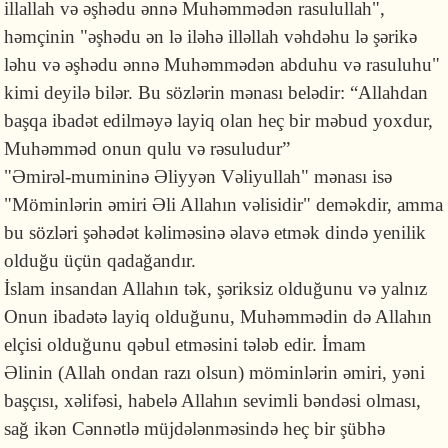
illallah və əşhədu ənnə Muhəmmədən rasulullah",
həmçinin "əşhədu ən lə iləhə illəllah vəhdəhu lə şərikə
ləhu və əşhədu ənnə Muhəmmədən abduhu və rasuluhu"
kimi deyilə bilər. Bu sözlərin mənası belədir: “Allahdan
başqa ibadət edilməyə layiq olan heç bir məbud yoxdur,
Muhəmməd onun qulu və rəsuludur”
"Əmirəl-mumininə Əliyyən Vəliyullah" mənası isə
"Möminlərin əmiri Əli Allahın vəlisidir" deməkdir, amma
bu sözləri şəhədət kəliməsinə əlavə etmək dində yenilik
olduğu üçün qadağandır.
İslam insandan Allahın tək, şəriksiz olduğunu və yalnız
Onun ibadətə layiq olduğunu, Muhəmmədin də Allahın
elçisi olduğunu qəbul etməsini tələb edir. İmam
Əlinin (Allah ondan razı olsun) möminlərin əmiri, yəni
başçısı, xəlifəsi, habelə Allahın sevimli bəndəsi olması,
sağ ikən Cənnətlə müjdələnməsində heç bir şübhə