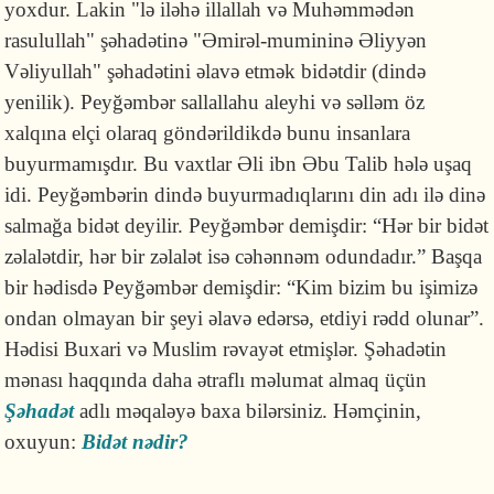
yoxdur. Lakin "lə iləhə illallah və Muhəmmədən
rasulullah" şəhadətinə "Əmirəl-mumininə Əliyyən
Vəliyullah" şəhadətini əlavə etmək bidətdir (dində
yenilik). Peyğəmbər sallallahu aleyhi və səlləm öz
xalqına elçi olaraq göndərildikdə bunu insanlara
buyurmamışdır. Bu vaxtlar Əli ibn Əbu Talib hələ uşaq
idi. Peyğəmbərin dində buyurmadıqlarını din adı ilə dinə
salmağa bidət deyilir. Peyğəmbər demişdir: “Hər bir bidət
zəlalətdir, hər bir zəlalət isə cəhənnəm odundadır.” Başqa
bir hədisdə Peyğəmbər demişdir: “Kim bizim bu işimizə
ondan olmayan bir şeyi əlavə edərsə, etdiyi rədd olunar”.
Hədisi Buxari və Muslim rəvayət etmişlər. Şəhadətin
mənası haqqında daha ətraflı məlumat almaq üçün
Şəhadət
adlı məqaləyə baxa bilərsiniz. Həmçinin,
oxuyun:
Bidət nədir?