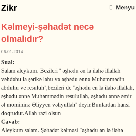
Zikr
Menyu
Kəlmeyi-şəhadət necə
olmalıdır?
06.01.2014
Sual:
Salam aleykum. Bezileri '' əşhədu ən la ilahə illallah
vəhdəhu la şərikə ləhu və əşhədu ənnə Muhəmmədin
abduhu ve resuluh'',bezileri de ''əşhədu en la ilahə illallah,
əşhədu ənnə Muhəmmədin resulullah, əşhədu ənnə əmir
əl momininə Əliyyen vəliyullah'' deyir.Bunlardan hansi
doqrudur.Allah razi olsun
Cavab:
Aleykum salam. Şəhadət kəlməsi "əşhədu ən lə iləhə