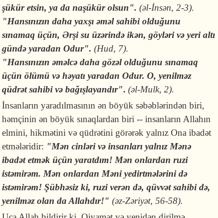
şükür etsin, ya da naşükür olsun".
(əl-İnsən, 2-3).
"Hansınızın daha yaxşı əməl sahibi olduğunu
sınamaq üçün, Ərşi su üzərində ikən, göyləri və yeri altı
gündə yaradan Odur".
(Hud, 7).
"Hansınızın əməlcə daha gözəl olduğunu sınamaq
üçün ölümü və həyatı yaradan Odur. O, yenilməz
qüdrət sahibi və bağışlayandır"
.
(əl-Mulk, 2).
İnsanların yaradılmasının ən böyük səbəblərindən biri,
həmçinin ən böyük sınaqlardan biri -- insanların Allahın
elmini, hikmətini və qüdrətini görərək yalnız Ona ibadət
etmələridir:
"Mən cinləri və insanları yalnız Mənə
ibadət etmək üçün yaratdım! Mən onlardan ruzi
istəmirəm. Mən onlardan Məni yedirtmələrini də
istəmirəm! Şübhəsiz ki, ruzi verən də, qüvvət sahibi də,
yenilməz olan da Allahdır!"
(əz-Zəriyət, 56-58).
Uca Allah bildirir ki, Qiyamət və yenidən dirilmə