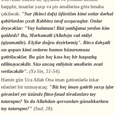
haqqdır, insanlar yaxşı və pis əməllərinə görə hesaba
çəkiləcək:
"Sur (ikinci dəfə) üfürülən kimi onlar dərhal
qəbirlərdən çıxıb Rəbbinə tərəf axışacaqlar. Onlar
deyəcəklər: "Vay halımıza! Bizi yatdığımız yerdən kim
qaldırdı? Bu, Mərhəmətli (Allahı)n vəd etdiyi
(qiyamətdir). Elçilər doğru deyirlərmiş". Bircə dəhşətli
səs qopan kimi onların hamısı hüzurumuza
gətiriləcəklər. Bu gün heç kəsə heç bir haqsızlıq
edilməyəcəkdir. Sizə ancaq etdiyiniz əməllərin əvəzi
veriləcəkdir".
(Yə Sin, 51-54).
Həmin gün Uca Allah Ona iman gətirənlərlə inkar
edənləri bir tutmayacaq:
"Biz heç iman gətirib yaxşı işlər
görənləri yer üzündə fitnə-fəsad törədənlərə tay
tutarıqmı? Ya da Allahdan qorxanları günahkarlara
tay tutarıqmı?"
(Sad, 28).