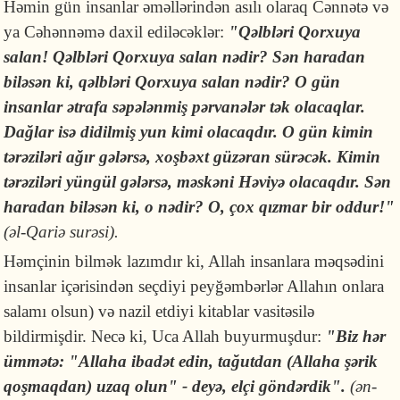
Həmin gün insanlar əməllərindən asılı olaraq Cənnətə və
ya Cəhənnəmə daxil ediləcəklər:
"Q
ə
lbl
ə
ri
Qorxuya
salan
!
Q
ə
lbl
ə
ri
Qorxuya
salan
n
ə
dir
?
S
ə
n
haradan
bil
ə
s
ə
n
ki
,
q
ə
lbl
ə
ri
Qorxuya
salan
n
ə
dir
?
O gün
insanlar ətrafa səpələnmiş pərvanələr tək olacaqlar.
Dağlar isə didilmiş yun
kimi
olacaqdır
.
O gün kimin
tərəziləri ağır gələrsə,
xoşbəxt güzəran sürəcək.
Kimin
tərəziləri yüngül gələrsə,
məskəni Həviyə olacaqdır.
Sən
haradan biləsən ki, o nədir?
O, çox qızmar bir oddur!"
(əl-Qariə surəsi).
Həmçinin bilmək lazımdır ki, Allah insanlara məqsədini
insanlar içərisindən seçdiyi peyğəmbərlər Allahın onlara
salamı olsun) və nazil etdiyi kitablar vasitəsilə
bildirmişdir. Necə ki, Uca Allah buyurmuşdur:
"
Biz hər
ümmətə: "Allaha ibadət edin, tağutdan (Allaha şərik
qoşmaqdan) uzaq olun" - deyə, elçi göndərdik".
(
ən-