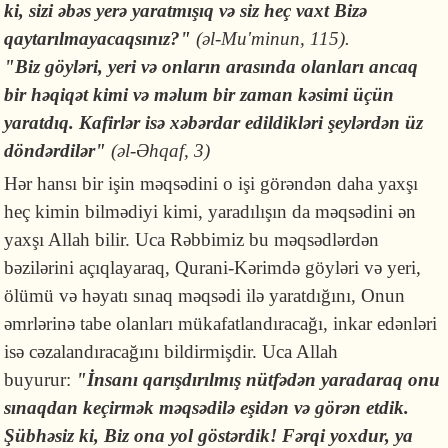
ki, sizi əbəs yerə yaratmışıq və siz heç vaxt Bizə
qaytarılmayacaqsınız?"
(əl-Mu'minun, 115).
"Biz göyləri, yeri və onların arasında olanları ancaq
bir həqiqət kimi və məlum bir zaman kəsimi üçün
yaratdıq. Kafirlər isə xəbərdar edildikləri şeylərdən üz
döndərdilər"
(əl-Əhqaf, 3)
Hər hansı bir işin məqsədini o işi görəndən daha yaxşı
heç kimin bilmədiyi kimi, yaradılışın da məqsədini ən
yaxşı Allah bilir. Uca Rəbbimiz bu məqsədlərdən
bəzilərini açıqlayaraq, Qurani-Kərimdə göyləri və yeri,
ölümü və həyatı sınaq məqsədi ilə yaratdığını, Onun
əmrlərinə tabe olanları mükafatlandıracağı, inkar edənləri
isə cəzalandıracağını bildirmişdir. Uca Allah
buyurur:
"İnsanı qarışdırılmış nütfədən yaradaraq onu
sınaqdan keçirmək məqsədilə eşidən və görən etdik.
Şübhəsiz ki, Biz ona yol göstərdik! Fərqi yoxdur, ya