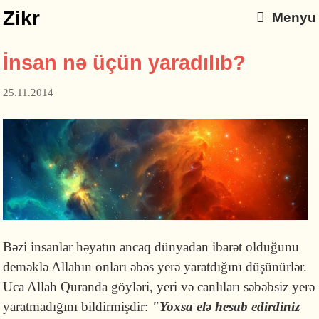
Zikr
Menyu
İnsan nə üçün yaradılıb?
25.11.2014
Bəzi insanlar həyatın ancaq dünyadan ibarət olduğunu
deməklə Allahın onları əbəs yerə yaratdığını düşünürlər.
Uca Allah Quranda göyləri, yeri və canlıları səbəbsiz yerə
yaratmadığını bildirmişdir:
"Yoxsa elə hesab edirdiniz