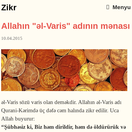
Zikr
Menyu
Allahın "əl-Varis" adının mənası
10.04.2015
əl-Varis sözü varis olan deməkdir. Allahın əl-Varis adı
Qurani-Kərimdə üç dəfə cəm halında zikr edilir. Uca
Allah buyurur:
“Şübhəsiz ki, Biz həm dirildir, həm də öldürürük və