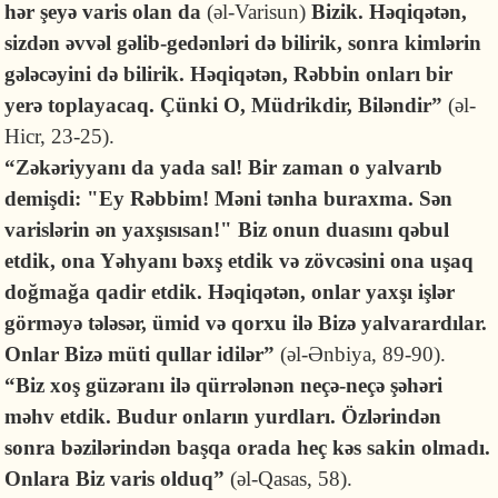
hər şeyə varis olan da
(əl-Varisun)
Bizik. Həqiqətən,
sizdən əvvəl gəlib-gedənləri də bilirik, sonra kimlərin
gələcəyini də bilirik. Həqiqətən, Rəbbin onları bir
yerə toplayacaq. Çünki O, Müdrikdir, Biləndir”
(əl-
Hicr, 23-25).
“Zəkəriyyanı da yada sal! Bir zaman o yalvarıb
demişdi: "Ey Rəbbim! Məni tənha buraxma. Sən
varislərin ən yaxşısısan!" Biz onun duasını qəbul
etdik, ona Yəhyanı bəxş etdik və zövcəsini ona uşaq
doğmağa qadir etdik. Həqiqətən, onlar yaxşı işlər
görməyə tələsər, ümid və qorxu ilə Bizə yalvarardılar.
Onlar Bizə müti qullar idilər”
(əl-Ənbiya, 89-90).
“Biz xoş güzəranı ilə qürrələnən neçə-neçə şəhəri
məhv etdik. Budur onların yurdları. Özlərindən
sonra bəzilərindən başqa orada heç kəs sakin olmadı.
Onlara Biz varis olduq”
(əl-Qasas, 58).