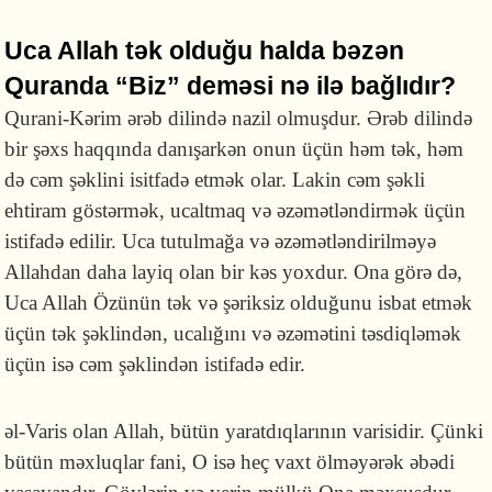
Uca Allah tək olduğu halda bəzən
Quranda “Biz” deməsi nə ilə bağlıdır?
Qurani-Kərim ərəb dilində nazil olmuşdur. Ərəb dilində
bir şəxs haqqında danışarkən onun üçün həm tək, həm
də cəm şəklini isitfadə etmək olar. Lakin cəm şəkli
ehtiram göstərmək, ucaltmaq və əzəmətləndirmək üçün
istifadə edilir. Uca tutulmağa və əzəmətləndirilməyə
Allahdan daha layiq olan bir kəs yoxdur. Ona görə də,
Uca Allah Özünün tək və şəriksiz olduğunu isbat etmək
üçün tək şəklindən, ucalığını və əzəmətini təsdiqləmək
üçün isə cəm şəklindən istifadə edir.
əl-Varis olan Allah, bütün yaratdıqlarının varisidir. Çünki
bütün məxluqlar fani, O isə heç vaxt ölməyərək əbədi