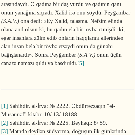
arasındaydı. O qadına bir daş vurdu və qadının qanı
onun yanağına sıçradı. Xalid isə onu söydü. Peyğəmbər
(S.A.V.)
ona dedi: «Ey Xalid, tələsmə. Nəfsim əlində
olana and olsun ki, bu qadın elə bir tövbə etmişdir ki,
əgər insanlara zülm edib onların haqqlarını əllərindən
alan insan belə bir tövbə etsəydi onun da günahı
bağışlanardı». Sonra Peyğəmbər
(S.A.V.)
onun üçün
cənazə namazı qıldı və basdırıldı.
[5]
[1]
Səhihdir. əl-İrva: № 2222. Əbdürrəzzaqın "əl-
Müsənnəf" kitabı: 10/ 13/ 18188.
[2]
Səhihdir. əl-İrva: № 2225. Beyhəqi: 8/ 59.
[3]
Mətndə deyilən südvermə, doğuşun ilk günlərində