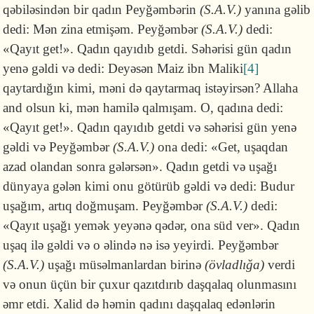
qəbiləsindən bir qadın Peyğəmbərin
(S.A.V.)
yanına gəlib
dedi: Mən zina etmişəm. Peyğəmbər
(S.A.V.)
dedi:
«Qayıt get!». Qadın qayıdıb getdi. Səhərisi gün qadın
yenə gəldi və dedi: Deyəsən Maiz ibn Maliki
[4]
qaytardığın kimi, məni də qaytarmaq istəyirsən? Allaha
and olsun ki, mən hamilə qalmışam. O, qadına dedi:
«Qayıt get!». Qadın qayıdıb getdi və səhərisi gün yenə
gəldi və Peyğəmbər
(S.A.V.)
ona dedi: «Get, uşaqdan
azad olandan sonra gələrsən». Qadın getdi və uşağı
dünyaya gələn kimi onu götürüb gəldi və dedi: Budur
uşağım, artıq doğmuşam. Peyğəmbər
(S.A.V.)
dedi:
«Qayıt uşağı yemək yeyənə qədər, ona süd ver». Qadın
uşaq ilə gəldi və o əlində nə isə yeyirdi. Peyğəmbər
(S.A.V.)
uşağı müsəlmanlardan birinə
(övladlığa)
verdi
və onun üçün bir çuxur qazıtdırıb daşqalaq olunmasını
əmr etdi. Xalid də həmin qadını daşqalaq edənlərin