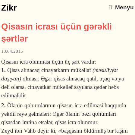
Zikr
Menyu
Qisasın icrası üçün gərəkli
şərtlər
13.04.2015
Qisasın icra olunması üçün üç şərt vardır:
1.
Qisas alınacaq cinayətkarın mükəlləf
(məsuliyyət
daşıyan)
olması: Əgər qisas alınacaq qatil, uşaq və ya
dəli olarsa, cinayətkar mükəlləf sayılana qədər həbs
edilməlidir.
2.
Ölənin qohumlarının qisasın icra edilməsi haqqında
yekdil rəyə gəlmələri: Əgər ölənin bəzi qohumları
qisasdan imtina etsələr, qisas icra olunmur.
Zeyd ibn Vahb deyir ki, «başqasını öldürmüş bir kişini