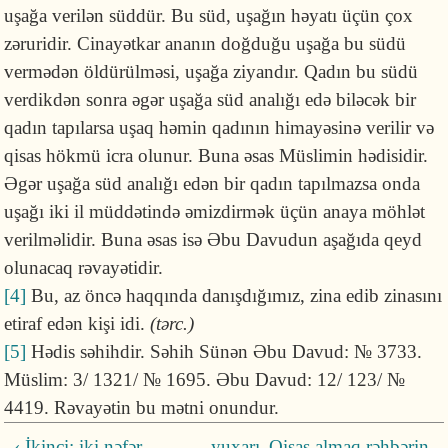
uşağa verilən süddür. Bu süd, uşağın həyatı üçün çox
zəruridir. Cinayətkar ananın doğduğu uşağa bu südü
vermədən öldürülməsi, uşağa ziyandır. Qadın bu südü
verdikdən sonra əgər uşağa süd analığı edə biləcək bir
qadın tapılarsa uşaq həmin qadının himayəsinə verilir və
qisas hökmü icra olunur. Buna əsas Müslimin hədisidir.
Əgər uşağa süd analığı edən bir qadın tapılmazsa onda
uşağı iki il müddətində əmizdirmək üçün anaya möhlət
verilməlidir. Buna əsas isə Əbu Davudun aşağıda qeyd
olunacaq rəvayətidir.
[4]
Bu, az öncə haqqında danışdığımız, zina edib zinasını
etiraf edən kişi idi.
(tərc.)
[5]
Hədis səhihdir. Səhih Sünən Əbu Davud: № 3733.
Müslim: 3/ 1321/ № 1695. Əbu Davud: 12/ 123/ №
4419. Rəvayətin bu mətni onundur.
‹ İkinci; iki nəfər
yuxarı
Qisas almaq rəhbərin,