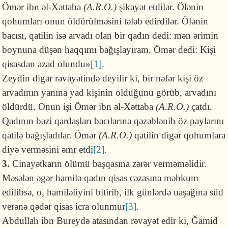
Ömər ibn əl-Xəttaba
(A.R.O.)
şikayət etdilər. Ölənin
qohumları onun öldürülməsini tələb edirdilər. Ölənin
bacısı, qatilin isə arvadı olan bir qadın dedi: mən ərimin
boynuna düşən haqqımı bağışlayıram. Ömər dedi: Kişi
qisasdan azad olundu»
[1]
.
Zeydin digər rəvayətində deyilir ki, bir nəfər kişi öz
arvadının yanına yad kişinin olduğunu görüb, arvadını
öldürdü. Onun işi Ömər ibn əl-Xəttaba
(A.R.O.)
çatdı.
Qadının bəzi qardaşları bacılarına qəzəblənib öz paylarını
qatilə bağışladılar. Ömər
(A.R.O.)
qatilin digər qohumlara
diyə verməsini əmr etdi
[2]
.
3.
Cinayətkarın ölümü başqasına zərər verməməlidir.
Məsələn əgər hamilə qadın qisas cəzasına məhkum
edilibsə, o, hamiləliyini bitirib, ilk günlərdə uaşağına süd
verənə qədər qisas icra olunmur
[3]
.
Abdullah ibn Bureydə atasından rəvayət edir ki, Ğamid