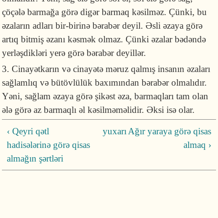
çöçələ barmağa görə digər barmaq kəsilməz. Çünki, bu
əzaların adları bir-birinə bərabər deyil. Əsli əzaya görə
artıq bitmiş əzanı kəsmək olmaz. Çünki əzalar bədəndə
yerləşdikləri yerə görə bərabər deyillər.
3. Cinayətkarın və cinayətə məruz qalmış insanın əzaları
sağlamlıq və bütövlülük baxımından bərabər olmalıdır.
Yəni, sağlam əzaya görə şikəst əza, barmaqları tam olan
ələ görə az barmaqlı əl kəsilməməlidir. Əksi isə olar.
‹ Qeyri qətl
yuxarı
​Ağır yaraya görə qisas
hadisələrinə görə qisas
almaq ›
almağın şərtləri