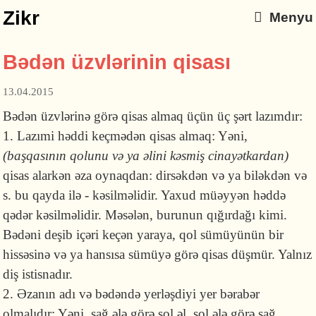
Zikr
Menyu
Bədən üzvlərinin qisası
13.04.2015
Bədən üzvlərinə görə qisas almaq üçün üç şərt lazımdır:
1. Lazımi həddi keçmədən qisas almaq: Yəni,
(başqasının qolunu və ya əlini kəsmiş cinayətkardan)
qisas alarkən əza oynaqdan: dirsəkdən və ya biləkdən və
s. bu qayda ilə - kəsilməlidir. Yaxud müəyyən həddə
qədər kəsilməlidir. Məsələn, burunun qığırdağı kimi.
Bədəni deşib içəri keçən yaraya, qol sümüyünün bir
hissəsinə və ya hansısa sümüyə görə qisas düşmür. Yalnız
diş istisnadır.
2. Əzanın adı və bədəndə yerləşdiyi yer bərabər
olmalıdır: Yəni, sağ ələ görə sol əl, sol ələ görə sağ,