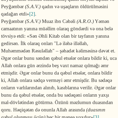
Peyğəmbər
(S.A.V.)
qadın və uşaqların öldürülməsini
qadağan etdi»
[2]
.
Peyğəmbər
(S.A.V.)
Muaz ibn Cəbəli
(A.R.O.)
Yəmən
camaatının yanına müəllim olaraq göndərdi və ona belə
tövsiyə etdi: «Sən Əhli Kitab olan bir tayfanın yanına
gedirsən. İlk olaraq onları "Lə iləhə illəllah,
Muhəmmədən Rəsuləllah" – şəhadət kəliməsinə dəvət et.
Əgər onlar bunu səndən qəbul etsələr onlara bildir ki, uca
Allah onlara gün ərzində beş vaxt namaz qılmağı əmr
etmişdir. Əgər onlar bunu da qəbul etsələr, onlara bildir
ki, Allah onlara sədqə verməyi əmr etmişdir. Bu sədəqə
onların varlılarından alınıb, kasıblarına verilir. Əgər onlar
bunu da qəbul etsələr, onda bu sədəqəni onların yaxşı
mal-dövlətindən götürmə. Özünü məzlumun duasından
qoru. Həqiqətən də onunla Allah arasında
(duasının
qəbul olunması üçün)
heç bir maneə yoxdur»
[3]
.