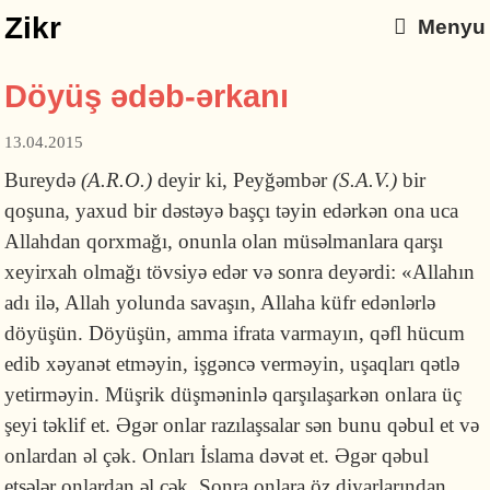
Zikr
Menyu
Döyüş ədəb-ərkanı
13.04.2015
Bureydə
(A.R.O.)
deyir ki, Peyğəmbər
(S.A.V.)
bir
qoşuna, yaxud bir dəstəyə başçı təyin edərkən ona uca
Allahdan qorxmağı, onunla olan müsəlmanlara qarşı
xeyirxah olmağı tövsiyə edər və sonra deyərdi: «Allahın
adı ilə, Allah yolunda savaşın, Allaha küfr edənlərlə
döyüşün. Döyüşün, amma ifrata varmayın, qəfl hücum
edib xəyanət etməyin, işgəncə verməyin, uşaqları qətlə
yetirməyin. Müşrik düşməninlə qarşılaşarkən onlara üç
şeyi təklif et. Əgər onlar razılaşsalar sən bunu qəbul et və
onlardan əl çək. Onları İslama dəvət et. Əgər qəbul
etsələr onlardan əl çək. Sonra onlara öz diyarlarından