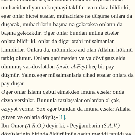
mühacirlər diyarına köçməyi təklif et və onlara bildir ki,
əgər onlar hicrət etsələr, mühacirlərə nə düşürsə onlara da
düşəcək, mühacirlərin başına nə gələcəksə onların da
başına gələcəkdir. Əgər onlar bundan imtina etsələr
onlara bildir ki, onlar da digər ərabi müsəlmanlar
kimidirlər. Onlara da, möminlərə aid olan Allahın hökmü
tətbiq olunur. Onlara qənimətdən və ya döyüşsüz əldə
olunmuş var-dövlətdən
(ərəb. əl-Fey)
heç bir pay
düşmür. Yalnız əgər müsəlmanlarla cihad etsələr onlara da
pay düşər.
Əgər onlar İslamı qəbul etməkdən imtina etsələr onda
cizyə versinlər. Bununla razılaşsalar onlardan əl çək,
əziyyət vermə. Yox əgər bundan da imtina etsələr Allaha
güvən və onlarla döyüş»
[1]
.
İbn Ömər
(A.R.O.)
deyir ki, «Peyğəmbərin
(S.A.V.)
döyüşlərinin birində öldürülmüş qadın meyidi tapıldı və