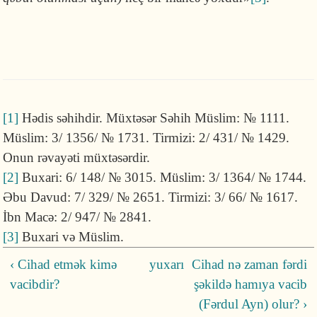
[1]
Hədis səhihdir. Müxtəsər Səhih Müslim: № 1111.
Müslim: 3/ 1356/ № 1731. Tirmizi: 2/ 431/ № 1429.
Onun rəvayəti müxtəsərdir.
[2]
Buxari: 6/ 148/ № 3015. Müslim: 3/ 1364/ № 1744.
Əbu Davud: 7/ 329/ № 2651. Tirmizi: 3/ 66/ № 1617.
İbn Macə: 2/ 947/ № 2841.
[3]
Buxari və Müslim.
‹ Cihad etmək kimə
yuxarı
Cihad nə zaman fərdi
vacibdir?
şəkildə hamıya vacib
(Fərdul Ayn) olur? ›