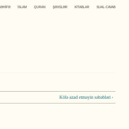
SƏHİFƏ
İSLAM
QURAN
ŞƏXSLƏR
KİTABLAR
SUAL-CAVAB
Kölə azad etməyin səbəbləri ›