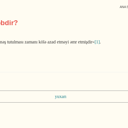
ANA 
əbdir?
əş tutulması zamanı kölə azad etməyi əmr etmişdir»
[1]
.
yuxarı