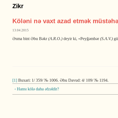
Zikr
Köləni nə vaxt azad etmək müstəh
13.04.2015
Əsma bint Əbu Bəkr
(A.R.O.)
deyir ki, «Peyğəmbər
(S.A.V.)
gün
[1]
Buxari: 1/ 359/ № 1006. Əbu Davud: 4/ 109/ № 1194.
‹ Hansı kölə daha əfzəldir?