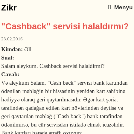
Zikr
Menyu
"Cashback" servisi halaldırmı?
23.02.2016
Kimdən:
Əli
Sual:
Salam aleykum. Cashback servisi halaldirmi?
Cavab:
Və aleykum Salam. "Cash back" servisi bank kartından
ödənilən məbləğin bir hissəsinin yenidən kart sahibinə
hədiyyə olaraq geri qaytarılmasıdır. Əgər kart şəriət
tərəfindən qadağan edilən kart növlərindən deyilsə və
geri qaytarılan məbləğ ("Cash back") bank tərəfindən
ödənilmirsə, bu cür servisdən istifadə etmək icazəlidir.
Bank kartları barədə ətraflı oxuyun: