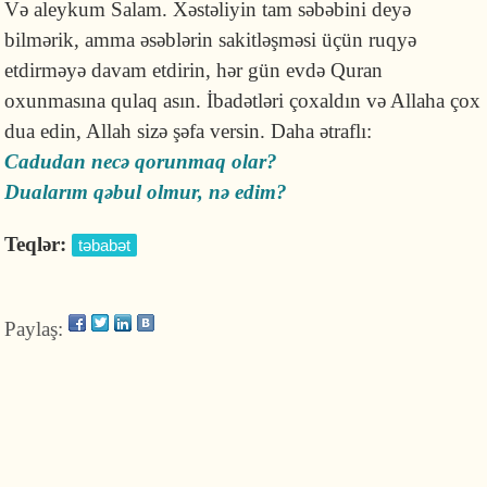
Və aleykum Salam. Xəstəliyin tam səbəbini deyə
bilmərik, amma əsəblərin sakitləşməsi üçün ruqyə
etdirməyə davam etdirin, hər gün evdə Quran
oxunmasına qulaq asın. İbadətləri çoxaldın və Allaha çox
dua edin, Allah sizə şəfa versin. Daha ətraflı:
Cadudan necə qorunmaq olar?
Dualarım qəbul olmur, nə edim?
Teqlər:
təbabət
Paylaş: