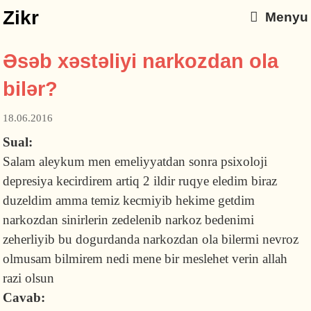
Zikr
Menyu
Əsəb xəstəliyi narkozdan ola
bilər?
18.06.2016
Sual:
Salam aleykum men emeliyyatdan sonra psixoloji
depresiya kecirdirem artiq 2 ildir ruqye eledim biraz
duzeldim amma temiz kecmiyib hekime getdim
narkozdan sinirlerin zedelenib narkoz bedenimi
zeherliyib bu dogurdanda narkozdan ola bilermi nevroz
olmusam bilmirem nedi mene bir meslehet verin allah
razi olsun
Cavab: