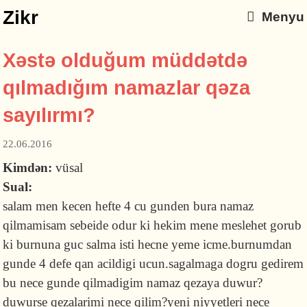
Zikr
Menyu
Xəstə olduğum müddətdə
qılmadığım namazlar qəza
sayılırmı?
22.06.2016
Kimdən:
vüsal
Sual:
salam men kecen hefte 4 cu gunden bura namaz
qilmamisam sebeide odur ki hekim mene meslehet gorub
ki burnuna guc salma isti hecne yeme icme.burnumdan
gunde 4 defe qan acildigi ucun.sagalmaga dogru gedirem
bu nece gunde qilmadigim namaz qezaya duwur?
duwurse qezalarimi nece qilim?yeni niyyetleri nece