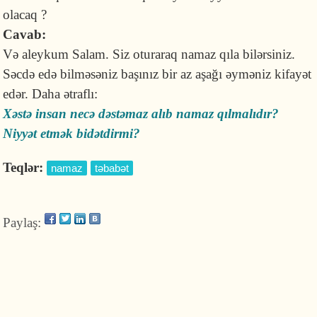
olacaq ?
Cavab:
Və aleykum Salam. Siz oturaraq namaz qıla bilərsiniz.
Səcdə edə bilməsəniz başınız bir az aşağı əyməniz kifayət
edər. Daha ətraflı:
Xəstə insan necə dəstəmaz alıb namaz qılmalıdır?
Niyyət etmək bidətdirmi?
Teqlər:
namaz
təbabət
Paylaş: