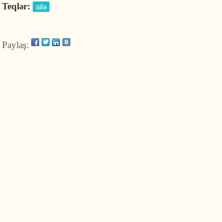
Teqlər:
ailə
Paylaş: