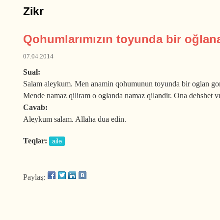
Zikr
Qohumlarımızın toyunda bir oğla
07.04.2014
Sual:
Salam aleykum. Men anamin qohumunun toyunda bir oglan gormu
Mende namaz qiliram o oglanda namaz qilandir. Ona dehshet vu
Cavab:
Aleykum salam. Allaha dua edin.
Teqlər:
ailə
Paylaş: