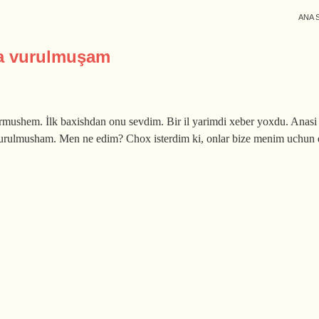
ANA 
na vurulmuşam
shem. İlk baxishdan onu sevdim. Bir il yarimdi xeber yoxdu. Anasi 
rulmusham. Men ne edim? Chox isterdim ki, onlar bize menim uchun el