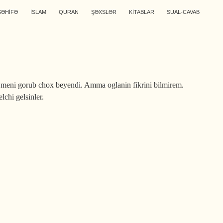
SƏHİFƏ
İSLAM
QURAN
ŞƏXSLƏR
KİTABLAR
SUAL-CAVAB
meni gorub chox beyendi. Amma oglanin fikrini bilmirem.
chi gelsinler.