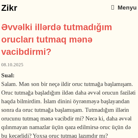
Zikr
Menyu
Əvvəlki illərdə tutmadığım
orucları tutmaq mənə
vacibdirmi?
08.10.2025
Sual:
Salam. Mən son bir neçə ildir oruc tutmağa başlamışam.
Oruc tutmağa başladığım ildən daha əvvəl orucun fəziləti
haqda bilmirdim. İslam dinini öyrənməyə başlayandan
sonra da oruc tutmağa başlamışam. Tutmadığım illərin
orucunu tutmaq mənə vacibdir mi? Necə ki, daha əvvəl
qılınmayan namazlar üçün qəza edilmirsə oruc üçün də
bu keçərlidi? Yoxsa oruc tutmaq lazımdır mı?