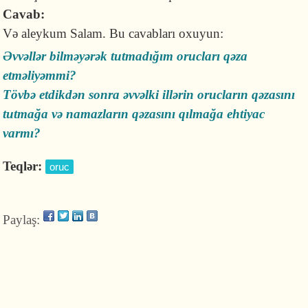
Cavab:
Və aleykum Salam. Bu cavabları oxuyun:
Əvvəllər bilməyərək tutmadığım orucları qəza
etməliyəmmi?
Tövbə etdikdən sonra əvvəlki illərin orucların qəzasını
tutmağa və namazların qəzasını qılmağa ehtiyac
varmı?
Teqlər:
oruc
Paylaş: