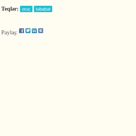
Teqlər:
oruc
təbabət
Paylaş: