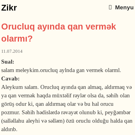
Zikr
Menyu
Orucluq ayında qan vermək
olarmı?
11.07.2014
Sual:
salam meleykim.orucluq aylnda gan vermek olarml.
Cavab:
Aleykum salam. Orucluq ayında qan almaq, aldırmaq və
ya qan vermək haqda müxtəlif rəylər olsa da, səhih olan
görüş odur ki, qan aldırmaq olar və bu hal orucu
pozmur. Səhih hədislərdə rəvayət olunub ki, peyğəmbər
(salləllahu aleyhi və səlləm) özü oruclu olduğu halda qan
aldırıb.