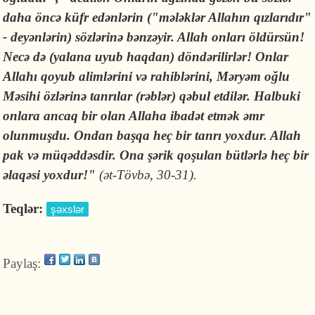
daha öncə küfr edənlərin ("mələklər Allahın qızlarıdır"
- deyənlərin) sözlərinə bənzəyir. Allah onları öldürsün!
Necə də (yalana uyub haqdan) döndərilirlər! Onlar
Allahı qoyub alimlərini və rahiblərini, Məryəm oğlu
Məsihi özlərinə tanrılar (rəblər) qəbul etdilər. Halbuki
onlara ancaq bir olan Allaha ibadət etmək əmr
olunmuşdu. Ondan başqa heç bir tanrı yoxdur. Allah
pak və müqəddəsdir. Ona şərik qoşulan bütlərlə heç bir
əlaqəsi yoxdur!"
(ət-Tövbə, 30-31).
Teqlər:
şəxslər
Paylaş: