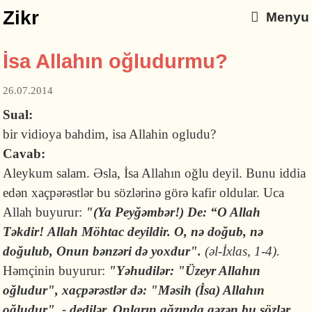
Zikr
Menyu
İsa Allahın oğludurmu?
26.07.2014
Sual:
bir vidioya bahdim, isa Allahin ogludu?
Cavab:
Aleykum salam. Əsla, İsa Allahın oğlu deyil. Bunu iddia
edən xaçpərəstlər bu sözlərinə görə kafir oldular. Uca
Allah buyurur:
"(Ya Peyğəmbər!) De: “O Allah
Təkdir! Allah Möhtac deyildir. O, nə doğub, nə
doğulub, Onun bənzəri də yoxdur".
(əl-İxlas, 1-4).
Həmçinin buyurur:
"Yəhudilər: "Üzeyr Allahın
oğludur", xaçpərəstlər də: "Məsih (İsa) Allahın
oğludur", - dedilər. Onların ağzında gəzən bu sözlər