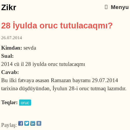
Zikr
Menyu
28 İyulda oruc tutulacaqmı?
26.07.2014
Kimdən:
sevda
Sual:
2014 cü il 28 iyulda oruc tutulacaqmı
Cavab:
Bu ilki fətvaya əsasən Ramazan bayramı 29.07.2014
tarixinə düşdüyündən, İyulun 28-i oruc tutmaq lazımdır.
Teqlər:
oruc
Paylaş: