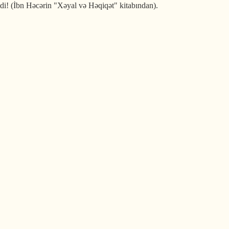
etdi! (İbn Həcərin "Xəyal və Həqiqət" kitabından).