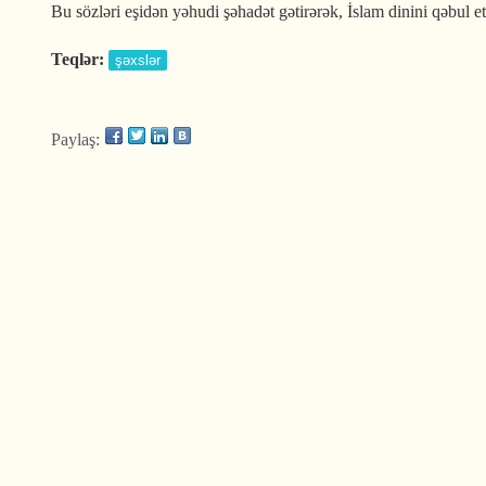
Bu sözləri eşidən yəhudi şəhadət gətirərək, İslam dinini qəbul 
Teqlər:
şəxslər
Paylaş: