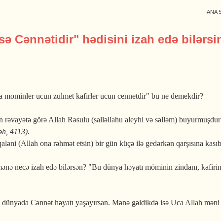
ANA 
sə Cənnətidir" hədisini izah edə bilərsi
ya mominler ucun zulmet kafirler ucun cennetdir" bu ne demekdir?
rəvayətə görə Allah Rəsulu (salləllahu aleyhi və səlləm) buyurmuşdur
h, 4113).
aləni (Allah ona rəhmət etsin) bir gün küçə ilə gedərkən qarşısına kas
mənə necə izah edə bilərsən? "Bu dünya həyatı möminin zindanı, kafirin
u dünyada Cənnət həyatı yaşayırsan. Mənə gəldikdə isə Uca Allah məni 