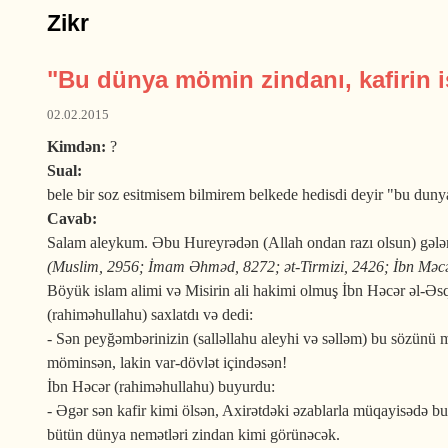
Zikr
"Bu dünya mömin zindanı, kafirin i
02.02.2015
Kimdən:
?
Sual:
bele bir soz esitmisem bilmirem belkede hedisdi deyir "bu dun
Cavab:
Salam aleykum. Əbu Hureyrədən (Allah ondan razı olsun) gələn 
(Muslim, 2956; İmam Əhməd, 8272; ət-Tirmizi, 2426; İbn Məcə
Böyük islam alimi və Misirin ali hakimi olmuş İbn Həcər əl-Əsq
(rahiməhullahu) saxlatdı və dedi:
- Sən peyğəmbərinizin (salləllahu aleyhi və səlləm) bu sözünü 
möminsən, lakin var-dövlət içindəsən!
İbn Həcər (rahiməhullahu) buyurdu:
- Əgər sən kafir kimi ölsən, Axirətdəki əzablarla müqayisədə b
bütün dünya nemətləri zindan kimi görünəcək.