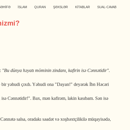
SƏHİFƏ
İSLAM
QURAN
ŞƏXSLƏR
KİTABLAR
SUAL-CAVAB
nizmi?
:
"Bu dünya həyatı möminin zindanı, kafirin isə Cənnətidir".
ıb bir yəhudi çıxdı. Yəhudi ona "Dayan!" deyərək İbn Həcəri
 isə Cənnətidir!". Bax, mən kafirəm, lakin kasıbam. Sən isə
Cənnətə salsa, oradakı səadət və xoşbəxtçilikilə müqayisədə,