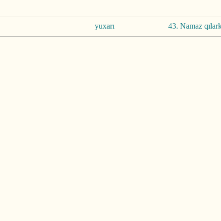
yuxarı
43. Namaz qılark