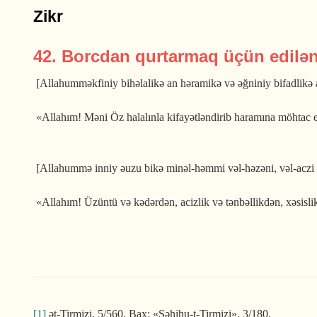
Zikr
42. Borcdan qurtarmaq üçün edilə
[Allahumməkfiniy bihəlalikə an həramikə və əğniniy bifadlikə
«Allahım! Məni Öz halalınla kifayət­ləndirib haramına möhtac
[Allahummə inniy əuzu bikə mi­nəl-həmmi vəl-həzəni, vəl-aczi vəl
«Allahım! Üzüntü və kədərdən, acizlik və tənbəllikdən, xəsisli
[1]
ət-Tirmizi, 5/560. Bax: «Səhihu-t-Tirmizi», 3/180.