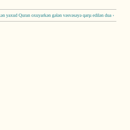
ən yaxud Quran oxu­yarkən gələn vəsvəsəyə qarşı edilən dua ›