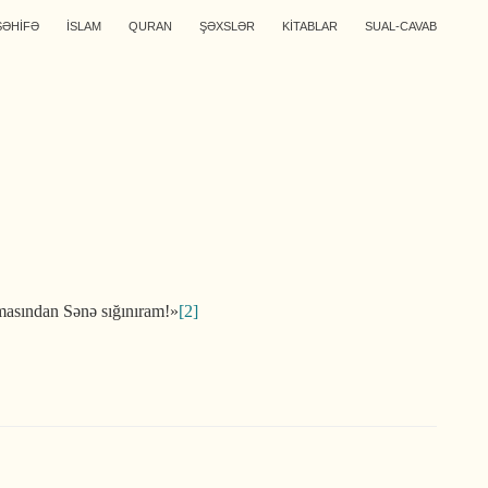
SƏHİFƏ
İSLAM
QURAN
ŞƏXSLƏR
KİTABLAR
SUAL-CAVAB
rmasından Sənə sığınıram!»
[2]