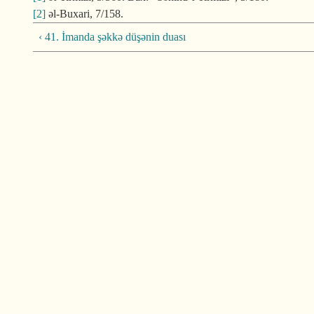
[2]
əl-Buxari, 7/158.
‹ 41. İmanda şəkkə düşənin duası