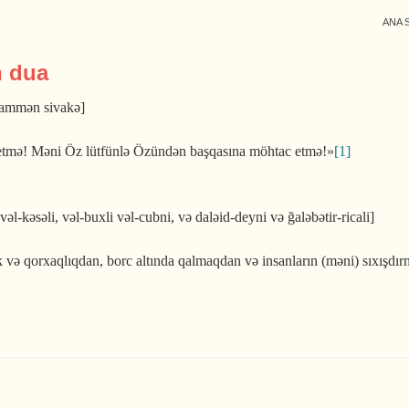
ANA 
n dua
 ammən si­vakə]
 etmə! Məni Öz lüt­fünlə Özündən başqasına möhtac etmə!»
[1]
-kəsəli, vəl-buxli vəl-cubni, və daləid-deyni və ğaləbətir-ricali]
k və qorxaqlıqdan, borc altında qalmaqdan və insanların (məni) sıxış­dı