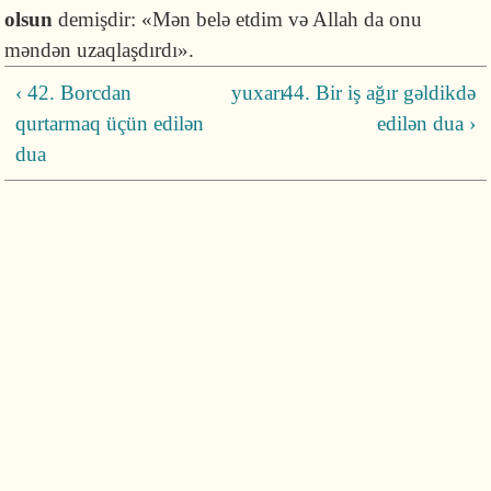
olsun
demiş­dir: «Mən belə etdim və Allah da onu
məndən uzaqlaşdır­dı».
‹ 42. Borcdan
yuxarı
44. Bir iş ağır gəldikdə
qurtarmaq üçün edilən
edilən dua ›
dua