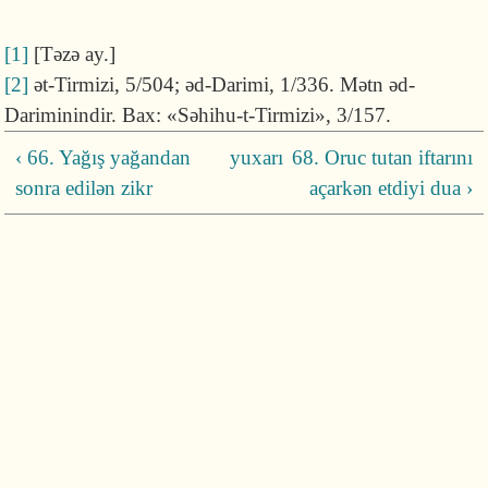
[1]
[Təzə ay.]
[2]
ət-Tirmizi, 5/504; əd-Darimi, 1/336. Mətn əd-
Dariminin­dir. Bax: «Səhihu-t-Tirmizi», 3/157.
‹ 66. Yağış yağandan
yuxarı
68. Oruc tutan iftarını
sonra edilən zikr
açarkən etdiyi dua ›