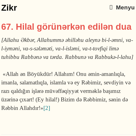
Zikr
Menyu
67. Hilal görünərkən edilən dua
[Allahu Əkbər, Allahummə əhillə­hu aleynə bi-l-əmni, va-
l-iyməni, va-s-sələ­məti, va-l-isləmi, va-t-tovfiqi limə
tuhibbu Rabbənə va tərda. Rabbunə va Rabbukə-l-lahu]
«Allah ən Böyükdür! Allahım! Onu əmin-amanlıqla,
imanla, sala­matlıqla, islamla və ey Rəbimiz, sevdiyin və
razı qaldığın işlərə müvəffəqiyyət verməklə başımız
üzərinə çı­xart! (Ey hilal!) Bizim də Rəbbimiz, sənin də
Rəbbin Allahdır!»
[2]