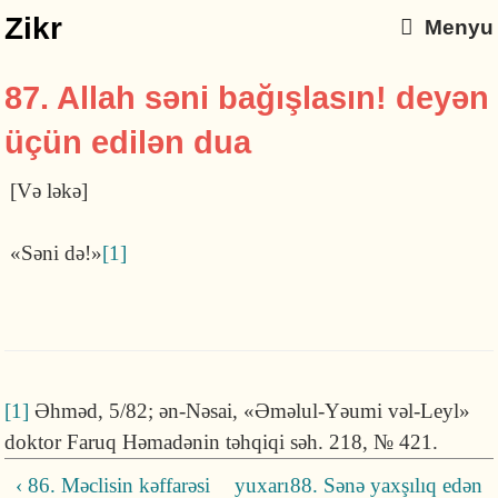
Zikr
Menyu
87. Allah səni bağışlasın! deyən
üçün edilən dua
[Və ləkə]
«Səni də!»
[1]
[1]
Əhməd, 5/82; ən-Nəsai, «Əməlul-Yəumi vəl-Leyl»
doktor Faruq Həmadənin təhqiqi səh. 218, № 421.
‹ 86. Məclisin kəffarəsi
yuxarı
88. Sənə yaxşılıq edən