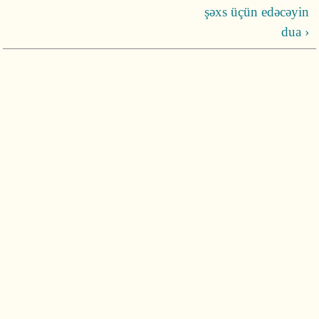
şəxs üçün edəcəyin
dua ›