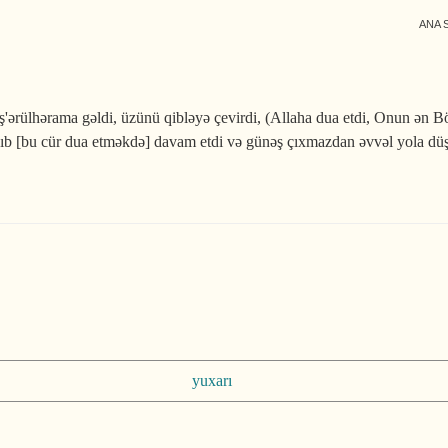
ANA 
'ərülhərama gəldi, üzünü qibləyə çevirdi, (Allaha dua etdi, Onun ən
anıb [bu cür dua et­məkdə] davam etdi və günəş çıxmazdan əvvəl yola dü
yuxarı