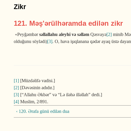
Zikr
121. Məş'ərülhəramda edilən zikr
«Peyğəmbər
səllallahu aleyhi və səlləm
Qəsva­yə
[2]
minib Məş
olduğunu söylədi)
[3]
. O, hava işıqla­nana qədər ayaq üstə day
[1]
[Müzdəlifə vadisi.]
[2]
[Dəvəsinin adıdır.]
[3]
[“Allahu Əkbər” və “Lə iləhə illəllah” dedi.]
[4]
Muslim, 2/891.
‹ 120. Ərafa günü edilən dua