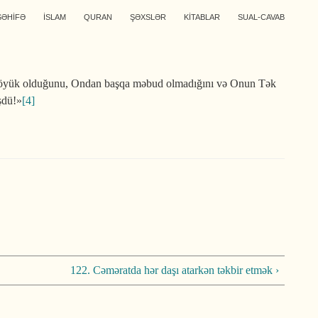
SƏHİFƏ
İSLAM
QURAN
ŞƏXSLƏR
KİTABLAR
SUAL-CAVAB
 Böyük ol­duğunu, Ondan başqa məbud olmadığını və Onun Tək
şdü!»
[4]
122. Cəməratda hər daşı atarkən təkbir etmək ›