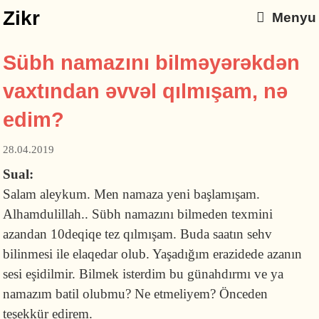
Zikr
Menyu
Sübh namazını bilməyərəkdən
vaxtından əvvəl qılmışam, nə
edim?
28.04.2019
Sual:
Salam aleykum. Men namaza yeni başlamışam.
Alhamdulillah.. Sübh namazını bilmeden texmini
azandan 10deqiqe tez qılmışam. Buda saatın sehv
bilinmesi ile elaqedar olub. Yaşadığım erazidede azanın
sesi eşidilmir. Bilmek isterdim bu günahdırmı ve ya
namazım batil olubmu? Ne etmeliyem? Önceden
teşekkür edirem.