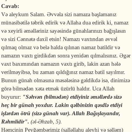
Cavab:
Və aleykum Salam. Əvvəla sizi namaza başlamanız
münasibətilə təbrik edirik və Allaha dua edirik ki, namaz
və xeyirli əməlləriniz sayəsində günahlarınızı bağışlasın
və sizi Cənnətə daxil etsin! Namazı vaxtından əvvəl
qılmaq olmaz və belə halda qılınan namaz batildir və
namazın vaxtı girdikdən sonra yenidən qılmalısınız. Əgər
vaxt baxımından namazın vaxtı girib, lakin azan hələ
verilməyibsə, bu zaman qıldığınız namaz batil sayılmır.
Bunun günah olmasına məsələsinə gəldikdə isə, dinimizə
görə bilmədən xəta etmək üzürlü haldır. Uca Allah
buyurur:
"Səhvən (bilmədən) etdiyiniz əməllərdə sizə
heç bir günah yoxdur. Lakin qəlbinizin qəsdlə etdiyi
işlərdən ötrü (sizə günah var). Allah Bağışlayandır,
Rəhmlidir".
(əl-Əhzab, 5).
Həmçinin Peyğəmbərimiz
(salləllahu aleyhi və səlləm)