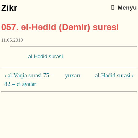
Zikr
Menyu
057. əl-Hədid (Dəmir) surəsi
11.05.2019
əl-Hədid surəsi
‹ əl-Vaqiə surəsi 75 –
yuxarı
əl-Hədid surəsi ›
82 – ci ayələr