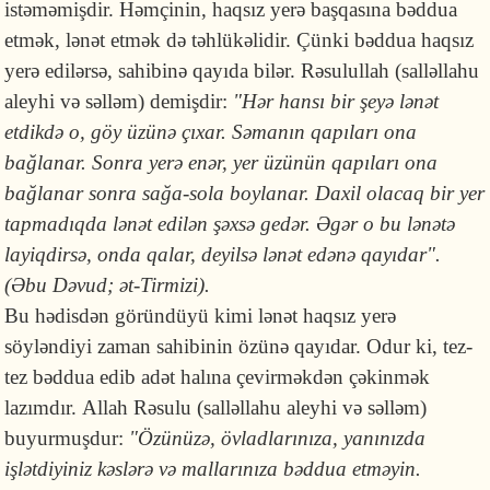
istəməmişdir.
Həmçinin, haqsız yerə başqasına bəddua
etmək, lənət etmək də təhlükəlidir. Çünki bəddua haqsız
yerə edilərsə, sahibinə qayıda bilər. Rəsulullah (salləllahu
aleyhi və səlləm) demişdir:
"Hər hansı bir şeyə lənət
etdikdə o, göy üzünə çıxar. Səmanın qapıları ona
bağlanar. Sonra yerə enər, yer üzünün qapıları ona
bağlanar sonra sağa-sola boylanar. Daxil olacaq bir yer
tapmadıqda lənət edilən şəxsə gedər. Əgər o bu lənətə
layiqdirsə, onda qalar, deyilsə lənət edənə qayıdar".
(Əbu Dəvud; ət-Tirmizi).
Bu hədisdən göründüyü kimi lənət haqsız yerə
söyləndiyi zaman sahibinin özünə qayıdar. Odur ki, tez-
tez bəddua edib adət halına çevirməkdən çəkinmək
lazımdır. Allah Rəsulu (salləllahu aleyhi və səlləm)
buyurmuşdur:
"Özünüzə, övladlarınıza, yanınızda
işlətdiyiniz kəslərə və mallarınıza bəddua etməyin.