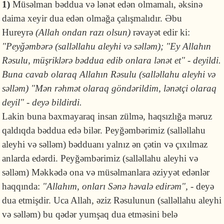
1)
Müsəlman bəddua və lənət edən olmamalı, əksinə
daima xeyir dua edən olmağa çalışmalıdır. Əbu
Hureyrə
(Allah ondan razı olsun)
rəvayət edir ki:
"Peyğəmbərə (salləllahu aleyhi və səlləm); "Ey Allahın
Rəsulu, müşriklərə bəddua edib onlara lənət et" - deyildi.
Buna cavab olaraq Allahın Rəsulu (salləllahu aleyhi və
səlləm) "Mən rəhmət olaraq göndərildim, lənətçi olaraq
deyil" - deyə bildirdi.
Lakin buna baxmayaraq insan zülmə, haqsızlığa məruz
qaldıqda bəddua edə bilər. Peyğəmbərimiz (salləllahu
aleyhi və səlləm) bədduanı yalnız ən çətin və çıxılmaz
anlarda edərdi. Peyğəmbərimiz (salləllahu aleyhi və
səlləm) Məkkədə ona və müsəlmanlara əziyyət edən­lər
haqqında:
"Allahım, onları Sənə həvalə edirəm",
- deyə
dua etmişdir. Uca Allah, əziz Rəsulunun (salləllahu aleyhi
və səlləm) bu qədər yumşaq dua et­məsini belə