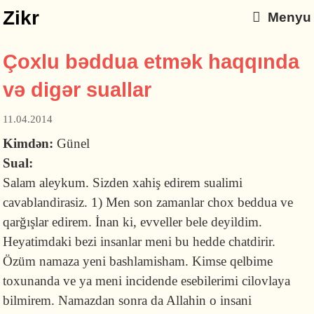
Zikr
Menyu
Çoxlu bəddua etmək haqqında
və digər suallar
11.04.2014
Kimdən:
Günel
Sual:
Salam aleykum. Sizden xahiş edirem sualimi
cavablandirasiz. 1) Men son zamanlar chox beddua ve
qarğışlar edirem. İnan ki, evveller bele deyildim.
Heyatimdaki bezi insanlar meni bu hedde chatdirir.
Özüm namaza yeni bashlamisham. Kimse qelbime
toxunanda ve ya meni incidende esebilerimi cilovlaya
bilmirem. Namazdan sonra da Allahin o insani