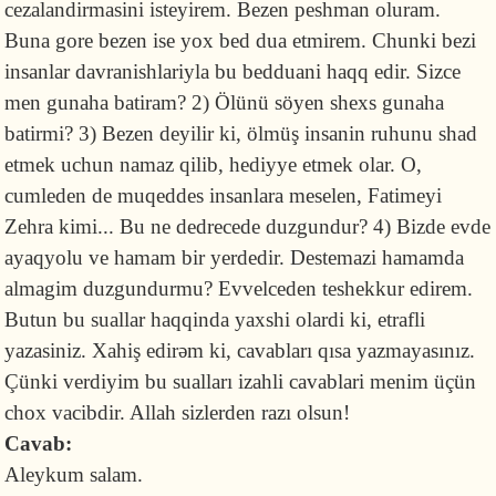
cezalandirmasini isteyirem. Bezen peshman oluram.
Buna gore bezen ise yox bed dua etmirem. Chunki bezi
insanlar davranishlariyla bu bedduani haqq edir. Sizce
men gunaha batiram? 2) Ölünü söyen shexs gunaha
batirmi? 3) Bezen deyilir ki, ölmüş insanin ruhunu shad
etmek uchun namaz qilib, hediyye etmek olar. O,
cumleden de muqeddes insanlara meselen, Fatimeyi
Zehra kimi... Bu ne dedrecede duzgundur? 4) Bizde evde
ayaqyolu ve hamam bir yerdedir. Destemazi hamamda
almagim duzgundurmu? Evvelceden teshekkur edirem.
Butun bu suallar haqqinda yaxshi olardi ki, etrafli
yazasiniz. Xahiş edirəm ki, cavabları qısa yazmayasınız.
Çünki verdiyim bu sualları izahli cavablari menim üçün
chox vacibdir. Allah sizlerden razı olsun!
Cavab:
Aleykum salam.