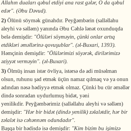
Allahın duaları qəbul etdiyi ana rast gələr, O da qəbul
edər". (Əbu Dəvud).
2)
Ölünü söymək günahdır. Peyğəmbərin
(salləllahu
aleyhi və səlləm) yanında Əbu Cəhlə lənət oxunduqda
belə demişdir:
"Ölüləri söyməyin, çünki onlar artıq
etdikləri əməllərinə qovuşublar". (əl-Buxari, 1393).
Həmçinin demişdir:
"Ölülərimizi söyərək, dirilərimizə
əziyyət verməyin". (əl-Buxari).
3)
Ölmüş insan istər övliya, istərsə də adi müsəlman
olsun, ruhunu şad etmək üçün namaz qılmaq və ya onun
adından nəsə hədiyyə etmək olmaz. Çünki bu cür əməllər
dində sonradan uydurlumuş bidət, yəni
yenilikdir. Peyğəmbərimiz (salləllahu aleyhi və səlləm)
demişdir:
"Hər bir bidət (dində yenilik) zəlalətdir, hər bir
zəlalət isə cəhənnəm odundadır".
Başqa bir hədisdə isə demişdir:
"Kim bizim bu işimizə