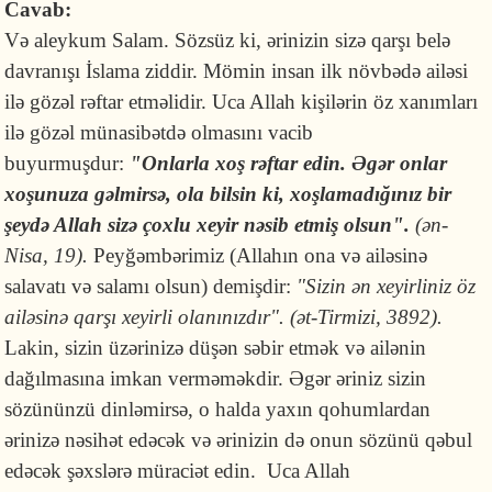
Cavab:
Və aleykum Salam. Sözsüz ki, ərinizin sizə qarşı belə
davranışı İslama ziddir. Mömin insan ilk növbədə ailəsi
ilə gözəl rəftar etməlidir. Uca Allah kişilərin öz xanımları
ilə gözəl münasibətdə olmasını vacib
buyurmuşdur:
"Onlarla xoş rəftar edin. Əgər onlar
xoşunuza gəlmirsə, ola bilsin ki, xoşlamadığınız bir
şeydə Allah sizə çoxlu xeyir nəsib etmiş olsun".
(ən-
Nisa, 19).
Peyğəmbərimiz (Allahın ona və ailəsinə
salavatı və salamı olsun) demişdir:
"Sizin ən xeyirliniz öz
ailəsinə qarşı xeyirli olanınızdır". (ət-Tirmizi, 3892).
Lakin, sizin üzərinizə düşən səbir etmək və ailənin
dağılmasına imkan verməməkdir. Əgər əriniz sizin
sözününzü dinləmirsə, o halda yaxın qohumlardan
ərinizə nəsihət edəcək və ərinizin də onun sözünü qəbul
edəcək şəxslərə müraciət edin. Uca Allah