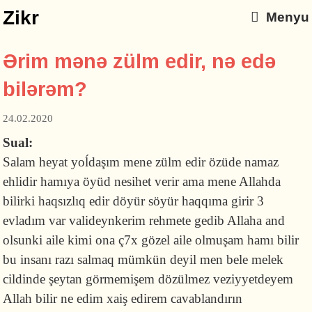
Zikr
Menyu
Ərim mənə zülm edir, nə edə
bilərəm?
24.02.2020
Sual:
Salam heyat yoĺdaşım mene zülm edir özüde namaz
ehlidir hamıya öyüd nesihet verir ama mene Allahda
bilirki haqsızlıq edir döyür söyür haqqıma girir 3
evladım var valideynkerim rehmete gedib Allaha and
olsunki aile kimi ona ç7x gözel aile olmuşam hamı bilir
bu insanı razı salmaq mümkün deyil men bele melek
cildinde şeytan görmemişem dözülmez veziyyetdeyem
Allah bilir ne edim xaiş edirem cavablandırın