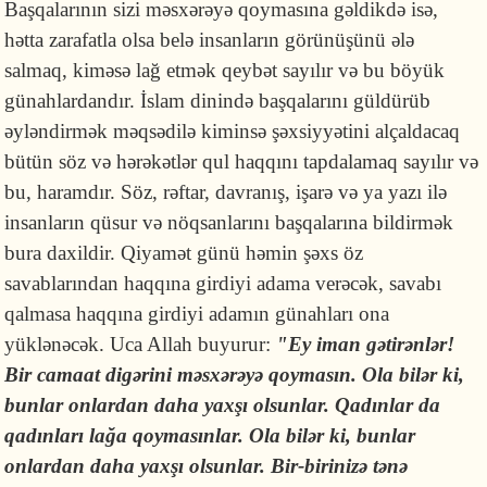
Başqalarının sizi məsxərəyə qoymasına gəldikdə isə,
hətta zarafatla olsa belə insanların görünüşünü ələ
salmaq, kiməsə lağ etmək qeybət sayılır və bu böyük
günahlardandır. İslam dinində başqalarını güldürüb
əyləndirmək məqsədilə kiminsə şəxsiyyətini alçaldacaq
bütün söz və hərəkətlər qul haqqını tapdalamaq sayılır və
bu, haramdır. Söz, rəftar, davranış, işarə və ya yazı ilə
insanların qüsur və nöqsanlarını başqalarına bildirmək
bura daxildir. Qiyamət günü həmin şəxs öz
savablarından haqqına girdiyi adama verəcək, savabı
qalmasa haqqına girdiyi adamın günahları ona
yüklənəcək. Uca Allah buyurur:
"Ey iman gətirənlər!
Bir camaat digərini məsxərəyə qoymasın. Ola bilər ki,
bunlar onlardan daha yaxşı olsunlar. Qadınlar da
qadınları lağa qoymasınlar. Ola bilər ki, bunlar
onlardan daha yaxşı olsunlar. Bir-birinizə tənə