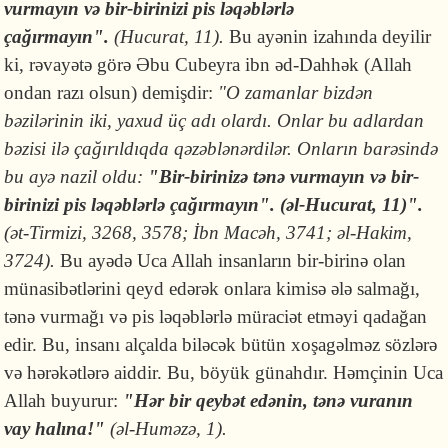
vurmayın və bir-birinizi pis ləqəblərlə
çağırmayın".
(Hucurat, 11).
Bu ayənin izahında deyilir
ki, rəvayətə görə Əbu Cubeyra ibn əd-Dahhək (Allah
ondan razı olsun) demişdir:
"O zamanlar bizdən
bəzilərinin iki, yaxud üç adı olardı. Onlar bu adlardan
bəzisi ilə çağırıldıqda qəzəb­lə­nər­di­lər. Onların barəsində
bu ayə nazil oldu:
"Bir-birinizə tənə vurmayın və bir-
birinizi pis ləqəblərlə çağırmayın". (əl-Hucurat, 11)".
(ət-Tirmizi, 3268, 3578; İbn Macəh, 3741; əl-Hakim,
3724).
Bu ayədə Uca Allah insanların bir-birinə olan
münasibətlərini qeyd edərək onlara kimisə ələ salmağı,
tənə vurmağı və pis ləqəblərlə müraciət etməyi qadağan
edir. Bu, insanı alçalda biləcək bütün xoşagəlməz sözlərə
və hərəkətlərə aiddir. Bu, böyük günahdır. Həmçinin Uca
Allah buyurur:
"Hər bir qeybət edənin, tənə vuranın
vay halına!"
(əl-Huməzə, 1).