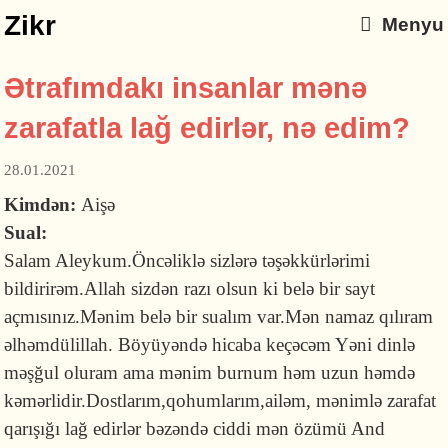
Zikr
Menyu
Ətrafımdakı insanlar mənə
zarafatla lağ edirlər, nə edim?
28.01.2021
Kimdən:
Aişə
Sual:
Salam Aleykum.Öncəliklə sizlərə təşəkkürlərimi
bildirirəm.Allah sizdən razı olsun ki belə bir sayt
açmısınız.Mənim belə bir sualım var.Mən namaz qılıram
əlhəmdülillah. Böyüyəndə hicaba keçəcəm Yəni dinlə
məşğul oluram ama mənim burnum həm uzun həmdə
kəmərlidir.Dostlarım,qohumlarım,ailəm, mənimlə zarafat
qarışığı lağ edirlər bəzəndə ciddi mən özümü And