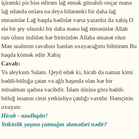
içirəmki pis hiss edirəm lağ etmək günahdı onçar mənə
lağ edəndə onlara nə deyə bilərəmki bir daha lağ
etməsinlər Lağ haqda hədislər varsa yazardız da xahiş O
elə bir şey olsunki bir daha mənə lağ etməsinlər Allah
razı olsun indidən hər birinizdən Allaha əmanət olun
Mən sualımın cavabını hardan oxuyacağımı bilmirəm Bu
haqda kömək edin Xahiş
Cavab:
Va aleykum Salam. Qeyd edək ki, hicab da namaz kimi
həddi-büluğa çatan və ağlı başında olan hər bir
müsəlman qadına vacibdir. İslam dininə görə həddi-
büluğ insanın cinsi yetkinliyə çatdığı vaxtdır. Həmçinin
oxuyun:
Hicab - azadlıqdır!
Yetkinlik yaşına çatmağın əlamətləri nədir?