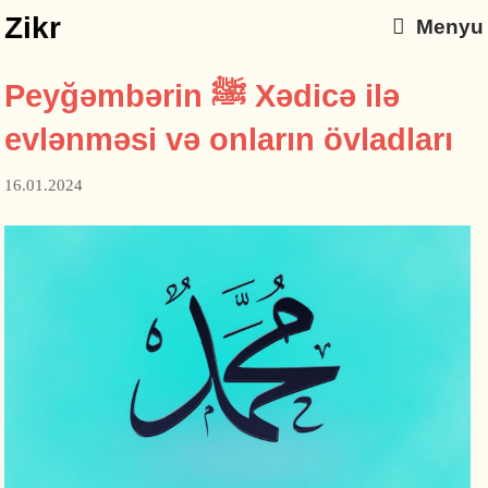
Zikr
Menyu
Peyğəmbərin ﷺ Xədicə ilə
evlənməsi və onların övladları
16.01.2024