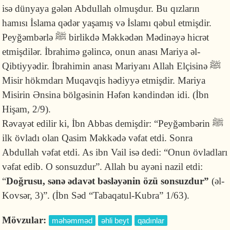
isə dünyaya gələn Abdullah olmuşdur. Bu qızların
hamısı İslama qədər yaşamış və İslamı qəbul etmişdir.
Peyğəm­bərlə
ﷺ
birlikdə Məkkədən Mədinəyə hicrət
etmişdilər. İbrahimə gəlincə, onun anası Mariya əl-
Qibtiyyədir. İbrahimin anası Mariyanı Allah Elçisinə
ﷺ
Misir hökmdarı Muqavqis hədiyyə etmişdir. Mariya
Misirin Ənsina bölgəsinin Həfən kəndindən idi. (İbn
Hişam, 2/9).
Rəvayət edilir ki, İbn Abbas demişdir: “Peyğəmbərin
ﷺ
ilk övladı olan Qasim Məkkədə vəfat etdi. Sonra
Abdullah vəfat etdi. As ibn Vail isə dedi: “Onun övladları
vəfat edib. O sonsuzdur”. Allah bu ayəni nazil et­di:
“
Doğrusu, sənə ədavət bəsləyənin özü sonsuzdur”
(əl-
Kovsər, 3)”. (İbn Səd “Tabaqatul-Kubra” 1/63).
Mövzular:
məhəmməd
əhli beyt
qadınlar