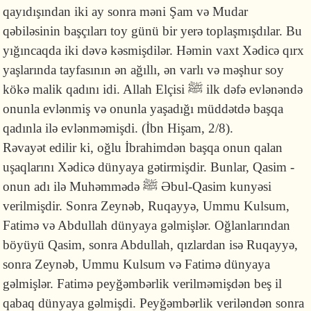
qayıdışından iki ay sonra məni Şam və Mudar
qəbiləsinin başçıları toy günü bir yerə toplaşmışdılar. Bu
yığıncaqda iki dəvə kəsmişdilər. Həmin vaxt Xədicə qırx
yaşlarında tayfasının ən ağıllı, ən varlı və məşhur soy
kökə malik qadını idi. Allah Elçisi
ﷺ
ilk dəfə evlənəndə
onunla evlənmiş və onunla yaşadığı müddətdə başqa
qadınla ilə evlənməmişdi. (İbn Hişam, 2/8).
Rəvayət edilir ki, oğlu İbrahimdən başqa onun qalan
uşaqlarını Xədicə dünyaya gətirmişdir. Bunlar, Qasim -
onun adı ilə Muhəmmədə
ﷺ
Əbul-Qasim kunyəsi
verilmişdir. Sonra Zeynəb, Ruqayyə, Ummu Kulsum,
Fatimə və Abdullah dünyaya gəlmişlər. Oğlanlarından
böyüyü Qasim, sonra Abdullah, qızlardan isə Ruqayyə,
sonra Zeynəb, Ummu Kulsum və Fatimə dünyaya
gəlmişlər. Fatimə peyğəmbərlik verilməmişdən beş il
qabaq dünyaya gəlmişdi. Peyğəmbərlik veriləndən sonra