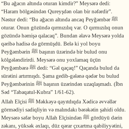
“Bu ağacın altında oturan kimdir?” Meysərə dedi:
“Haram bölgə­sindən Qureyşdən olan bir nəfərdir”.
Nəstur dedi: “Bu ağacın altında ancaq Peyğəmbər
ﷺ
oturar. Onun gözündə qırmızılıq var. O qırmızılıq onun
gözündə həmişə qalacaq”. Bundan əlavə Meysərə yolda
qəribə hadisə də görmüşdü. Belə ki yol boyu
Peyğəmbərin
ﷺ
başının üzərində bir bulud onu
kölgələndirirdi. Meysərə onu yoxlamaq üçün
Peyğəmbərə
ﷺ
dedi: “Gəl qaçaq!” Qaçanda bulud da
sürətini artırmışdı. Şama gedib-gələnə qədər bu bulud
Peyğəmbərinin
ﷺ
başının üzərindən uzaqlaşmadı. (İbn
Səd “Tabaqatul-Kubra” 1/61-62).
Allah Elçisi
ﷺ
Məkkəyə qayıtdıqda Xədicə əvvəllər
görmədiyi sadiqliyin və malındakı bərəkətin şahidi oldu.
Meysərə səfər boyu Allah Elçisindən
ﷺ
gördüyü dərin
zəkanı, yüksək əxlaqı, düz qərar çıxartma qabiliyyətini,