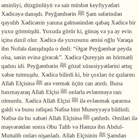
əminliyi, düzgünlüyü və sair müsbət keyfiyyətləri
Xədicəyə danışdı. Peyğəmbərin
ﷺ
Şam səfərindən
qayıdıb Xədicənin yanına gəlməsindən qabaq Xədicə bir
yuxu görmüşdü. Yuxuda görür ki, günəş və ya ay evin
içinə daxil olur. Xədicə də yuxusunu əmisi oğlu Varaqa
ibn Nofələ danışdıqda o dedi: “Əgər Peyğəmbər peyda
olsa, sənin evinə girəcək”. Xədicə Qureyşin ən hörmətli
qadını idi. Peyğəmbərin
ﷺ
gözəl xüsusiy­yət­lərini artıq
xəbər tutmuşdu. Xədicə bilirdi ki, bir çoxları öz qızlarını
Allah Elçisinə
ﷺ
ərə vermək üçün can atırdı. Buna
baxmayaraq Allah Elçisi
ﷺ
onlarla evlənməyə razı
olmurdu. Xədicə Allah Elçisi
ﷺ
ilə evlənmək qərarına
gəldi və bunu rəfiqəsi Nəfisə bint Muneyyəyə bildirdi.
Nəfisə də bu xəbəri Allah Elçisinə
ﷺ
çatdırdı. Əmiləri ilə
məşvərətdən sonra Əbu Talib və Həmzə ibn Abdul-
Muttalib onları nişanladı. Allah Elçisinin
ﷺ
Şamdan