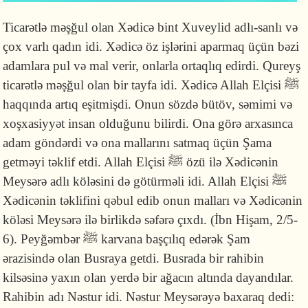
Ticarətlə məşğul olan Xədicə bint Xuveylid adlı-sanlı və
çox varlı qadın idi. Xədicə öz işlərini aparmaq üçün bəzi
adamlara pul və mal verir, onlarla ortaqlıq edirdi. Qureyş
ticarətlə məşğul olan bir tayfa idi. Xədicə Allah Elçisi
ﷺ
haqqında artıq eşitmişdi. Onun sözdə bütöv, səmimi və
xoşxasiyyət insan olduğunu bilirdi. Ona görə arxasınca
adam göndərdi və ona mallarını satmaq üçün Şama
getməyi təklif etdi. Allah Elçisi
ﷺ
özü ilə Xədicənin
Meysərə adlı köləsini də götürməli idi. Allah Elçisi
ﷺ
Xədicənin təklifini qəbul edib onun malları və Xədicənin
köləsi Meysərə ilə birlikdə səfərə çıxdı. (İbn Hişam, 2/5-
6). Peyğəmbər
ﷺ
karvana başçılıq edərək Şam
ərazisində olan Busraya getdi. Busrada bir rahibin
kilsəsinə yaxın olan yerdə bir ağacın altında dayandılar.
Rahibin adı Nəstur idi. Nəstur Meysərəyə baxaraq dedi: