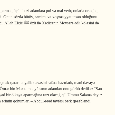
 aparmaq üçün bəzi adamlara pul və mal verir, onlarla ortaqlıq
di. Onun sözdə bütöv, səmimi və xoşxasiyyət insan olduğunu
i. Allah Elçisi
ﷺ
özü ilə Xədicənin Meysərə adlı köləsini də
mək qərarına gəlib dəvəsini səfərə hazırladı, məni dəvəyə
Ömər bin Məxzum tayfasının adamları onu görüb dedilər: “Sən
ad bir ölkəyə aparmağına razı olacağıq”. Ummu Sələmə deyir:
n ərimin qohumları – Abdul-əsəd tayfası bərk qəzəbləndi.