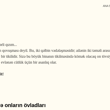
ANA 
rli qızım...
in qovuşması deyil. Bu, iki qəlbin vədələşməsidir; ailənin iki təməli aras
 bir tikilidir. Sizə bu böyük binanın tikilməsində kömək olacaq on tövs
evlənən cütlük üçün bir asanlıq olar.
lt!
ək istəyənlərə on qızıl nəsihət
məsi və onların övladları