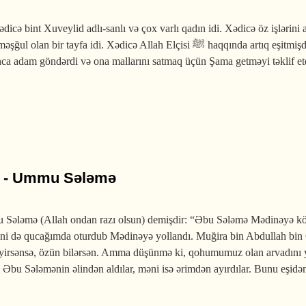
dicə bint Xuveylid adlı-sanlı və çox varlı qadın idi. Xədicə öz işlərini
 məşğul olan bir tayfa idi. Xədicə Allah Elçisi
ﷺ
haqqında artıq eşitmiş
ınca adam göndərdi və ona mallarını satmaq üçün Şama getməyi təklif etd
about Peyğəmbərin ﷺ Xədicə ilə evlənməsi və onların övladları
ın - Ummu Sələmə
u Sələmə (Allah ondan razı olsun) demişdir: “Əbu Sələmə Mədinəyə köç
ni də qucağımda oturdub Mədinəyə yollandı. Muğira bin Abdullah bin 
yirsənsə, özün bilərsən. Amma düşünmə ki, qohumumuz olan arvadını y
 Əbu Sələmənin əlindən aldılar, məni isə ərimdən ayırdılar. Bunu eşidə
i qorumaq üçün hicrət edən qadın - Ummu Sələmə