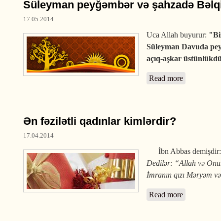
Süleyman peyğəmbər və şahzadə Bəlqi
17.05.2014
Uca Allah buyurur:
"Bi
Süleyman Davuda peyğəm
açıq-aşkar üstünlükd
Read more
about Süley
Ən fəzilətli qadınlar kimlərdir?
17.04.2014
İbn Abbas demişdir
Dedilər: “Allah və Onun 
İmranın qızı Mər­yəm və
Read more
about Ən fəz