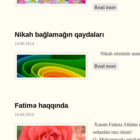
Read more
about Məry
Nikah bağlamağın qaydaları
19.06.2014
Nikah sözünün mənası b
Read more
about Nikah
Fatimə haqqında
16.06.2014
Xanım Fatimə Allahın
onlardan razı olsun!
O, Muhammədə peyğəmbər