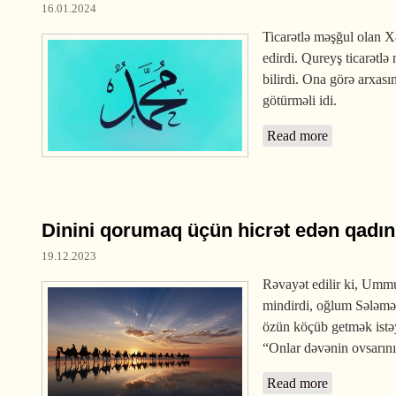
16.01.2024
Ticarətlə məşğul olan Xə
edirdi. Qureyş ticarətlə
bilirdi. Ona görə arxas
götürməli idi.
Read more
Dinini qorumaq üçün hicrət edən qad
19.12.2023
Rəvayət edilir ki, Umm
mindirdi, oğlum Sələmə
özün köçüb getmək istə
“Onlar dəvənin ovsarını
Read more
about Dinin