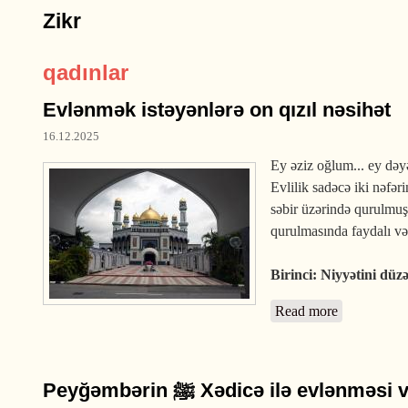
Zikr
qadınlar
Evlənmək istəyənlərə on qızıl nəsihət
16.12.2025
Ey əziz oğlum... ey dəyə
Evlilik sadəcə iki nəfər
səbir üzərində qurulmuş
qurulmasında faydalı və 
Birinci: Niyyətini düzə
Read more
about Evlənm
Peyğəmbərin ﷺ Xədicə ilə evlən