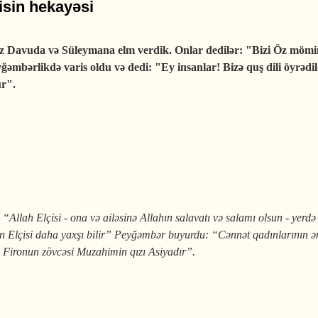
sin hekayəsi
z Davuda və Süleymana elm verdik. Onlar dedilər: "Bizi Öz mömi
bərlikdə varis oldu və dedi: "Ey insanlar! Bizə quş dili öyrədildi
ür".
man peyğəmbər və şahzadə Bəlqisin hekayəsi
:
“Allah Elçisi - ona və ailəsinə Allahın salavatı və salamı olsun - yerd
Elçisi daha yaxşı bilir” Peyğəm­bər buyur­du: “Cənnət qadınlarının ən f
 Fironun zövcəsi Muzahi­min qızı Asiyadır”.
ilətli qadınlar kimlərdir?