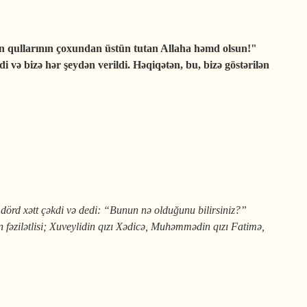
n qullarının çoxundan üstün tutan Allaha həmd olsun!"
 və bizə hər şeydən verildi. Həqiqətən, bu, bizə göstərilən
ə dörd xətt çəkdi və dedi: “Bunun nə olduğunu bilirsiniz?”
əzi­lətlisi; Xuveylidin qızı Xədicə, Muhəm­mədin qızı Fati­mə,