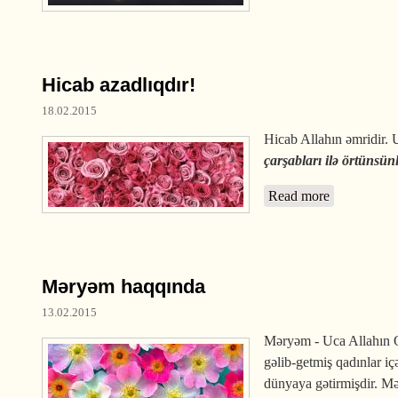
Hicab azadlıqdır!
18.02.2015
Hicab Allahın əmridir.
çarşabları ilə örtünsü
Read more
about Hicab
Məryəm haqqında
13.02.2015
Məryəm - Uca Allahın Qu
gəlib-getmiş qadınlar iç
dünyaya gətirmişdir. Mə