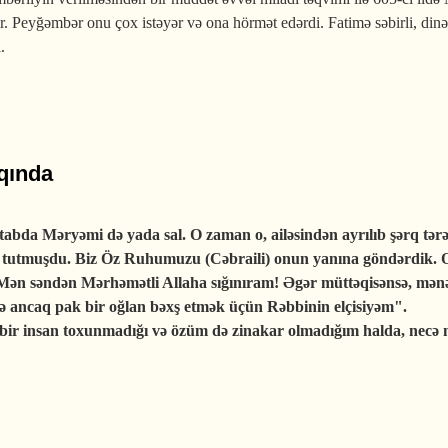
. Peyğəmbər onu çox istəyər və ona hörmət edərdi. Fatimə səbirli, dinə 
.
qında
tabda Məryəmi də yada sal. O zaman o, ailəsindən ayrılıb şərq tərə
 tutmuşdu. Biz Öz Ruhumuzu (Cəbraili) onun yanına göndərdik. O,
Mən səndən Mərhəmətli Allaha sığınıram! Əgər müttəqisənsə, mə
 ancaq pak bir oğlan bəxş etmək üçün Rəbbinin elçisiyəm".
ir insan toxunmadığı və özüm də zinakar olmadığım halda, necə 