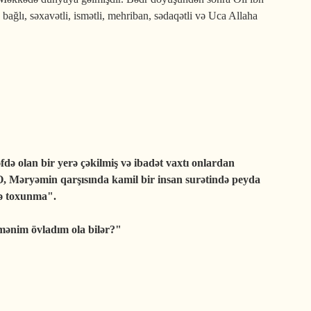
bağlı, səxavətli, ismətli, mehriban, sədaqətli və Uca Allaha
fdə olan bir yerə çəkilmiş və ibadət vaxtı onlardan
 Məryəmin qarşısında kamil bir insan surətində peyda
nə toxunma".
mənim övladım ola bilər?"