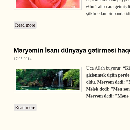
Əbu Talibə ərə getmişdir
şükür edən bir bəndə idi
Read more
about Fatimə haqqında
Məryəmin İsanı dünyaya gətirməsi haq
17.05.2014
Uca Allah buyurur:
“Ki
gizlənmək üçün pərdə
oldu. Məryəm dedi: "
Mələk dedi: "Mən sənə
Məryəm dedi: "Mənə b
Read more
about Məryəmin İsanı dünyaya gətirməsi haqqında