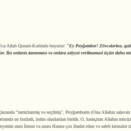
 Uca Allah Qurani-Kərimdə buyurur:
"
Ey Peyğəmbər! Zövcələrinə, qız
nlər. Bu onların tanınması və onlara əziyyət verilməməsi üçün daha m
 azadlıqdır!
randa "təmizlənmiş və seçilmiş", Peyğəmbərin (Ona Allahın salavatı və
ərisində ən fəzilətli, üstün olanlardan biridir. O, həmçinin Allahın möc
ryəmin atası İmran və anası Hənnə çox ibadət edən və saleh kimsələr id