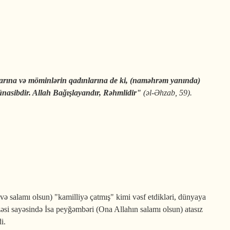
larına və möminlərin qadınlarına de ki, (naməhrəm yanında)
ünasibdir. Allah Bağışlayandır, Rəhmlidir"
(əl-Әhzab, 59).
 salamı olsun) "kamilliyə çatmış" kimi vəsf etdikləri, dünyaya
üzəsi sayəsində İsa peyğəmbəri (Ona Allahın salamı olsun) atasız
i.