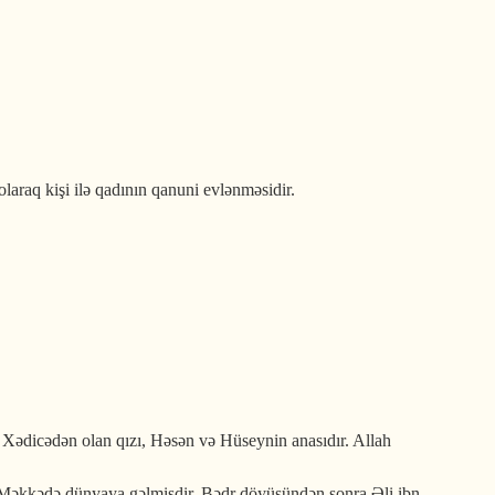
aq kişi ilə qadının qanuni evlənməsidir.
ı Xədicədən olan qızı, Həsən və Hüseynin anasıdır. Allah
 Məkkədə dünyaya gəlmişdir. Bədr döyüşündən sonra Əli ibn