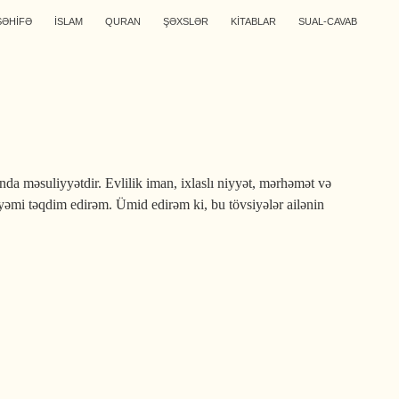
SƏHİFƏ
İSLAM
QURAN
ŞƏXSLƏR
KİTABLAR
SUAL-CAVAB
ında məsuliyyətdir. Evlilik iman, ixlaslı niyyət, mərhəmət və
iyəmi təqdim edirəm. Ümid edirəm ki, bu tövsiyələr ailənin