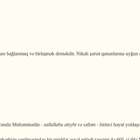
əm haqqında
ağlanmaq və birləşmək deməkdir. Nikah şəriət qanunlarına uyğun olar
 bağlamağın qaydaları
 rəsulu Muhəmmədin -
sallallahu aleyhi və səlləm -
birinci həyat yoldaş
liyin verilməsindən bir müddət əvvəl miladi təqvimi ilə 605-ci ildə