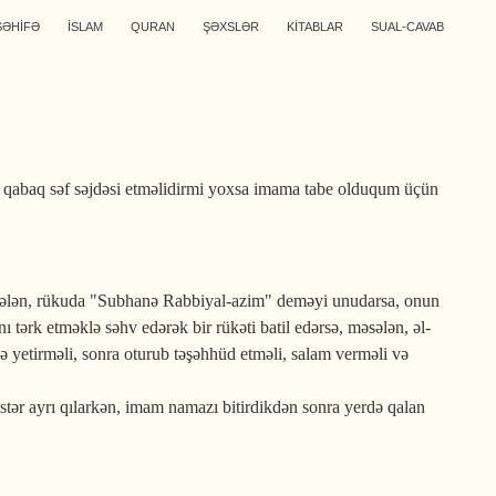
SƏHİFƏ
İSLAM
QURAN
ŞƏXSLƏR
KİTABLAR
SUAL-CAVAB
 qabaq səf səjdəsi etməlidirmi yoxsa imama tabe olduqum üçün
məsələn, rükuda "Subhanə Rabbiyal-azim" deməyi unudarsa, onun
tərk etməklə səhv edərək bir rükəti batil edərsə, məsələn, əl-
 yetirməli, sonra oturub təşəhhüd etməli, salam verməli və
stər ayrı qılarkən, imam namazı bitirdikdən sonra yerdə qalan