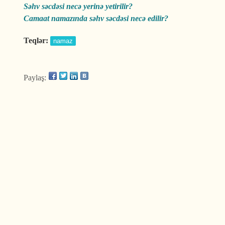
Səhv səcdəsi necə yerinə yetirilir?
Camaat namazında səhv səcdəsi necə edilir?
Teqlər:
namaz
Paylaş: