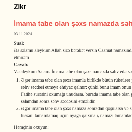
Zikr
İmama tabe olan şəxs namazda səhv
03.11.2024
Sual:
Əs səlamu aleykum Allah sizə bərəkət versin Caamat namazında
etmirəm
Cavab:
Və aleykum Salam. İmama tabe olan şəxs namazda səhv edərsə aş
Əgər imama tabe olan şəxs imamla birlikdə bütün rükətlərə
səhv səcdəsi etməyə ehtiyac qalmır; çünki bunu imam onun üç
Fatihə surəsini oxumağı unudarsa, burada imama tabe olan şə
salamdan sonra səhv səcdəsini etməlidir.
Əgər imama tabe olan şəxs namaza sonradan qoşularsa və səhv
hissəni tamamlamaq üçün ayağa qalxmalı, namazı tamamladı
Həmçinin oxuyun: