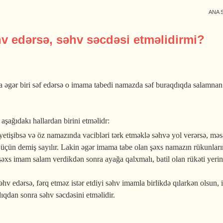
ANA 
 edərsə, səhv səcdəsi etməlidirmi?
 əgər biri səf edərsə o imama tabedi namazda səf buraqdıqda salamnan
ağıdakı hallardan birini etməlidr:
 yetişibsə və öz namazında vacibləri tərk etməklə səhvə yol verərsə, 
ün demiş sayılır. Lakin əgər imama tabe olan şəxs namazın rükunlarını 
xs imam salam verdikdən sonra ayağa qalxmalı, batil olan rükəti yerinə
 edərsə, fərq etməz istər etdiyi səhv imamla birlikdə qılarkən olsun, i
qdan sonra səhv səcdəsini etməlidir.