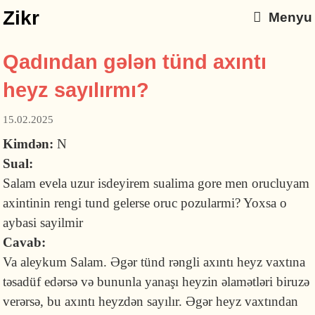
Zikr
Menyu
Qadından gələn tünd axıntı
heyz sayılırmı?
15.02.2025
Kimdən:
N
Sual:
Salam evela uzur isdeyirem sualima gore men orucluyam
axintinin rengi tund gelerse oruc pozularmi? Yoxsa o
aybasi sayilmir
Cavab:
Va aleykum Salam. Əgər tünd rəngli axıntı heyz vaxtına
təsadüf edərsə və bununla yanaşı heyzin əlamətləri biruzə
verərsə, bu axıntı heyzdən sayılır. Əgər heyz vaxtından