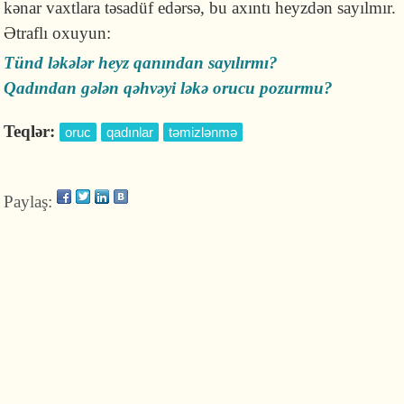
kənar vaxtlara təsadüf edərsə, bu axıntı heyzdən sayılmır.
Ətraflı oxuyun:
Tünd ləkələr heyz qanından sayılırmı?
Qadından gələn qəhvəyi ləkə orucu pozurmu?
Teqlər:
oruc
qadınlar
təmizlənmə
Paylaş: