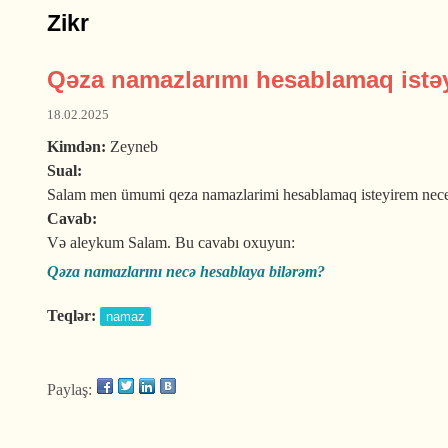
Zikr
Qəza namazlarımı hesablamaq istə
18.02.2025
Kimdən:
Zeyneb
Sual:
Salam men ümumi qeza namazlarimi hesablamaq isteyirem nece
Cavab:
Və aleykum Salam. Bu cavabı oxuyun:
Qəza namazlarını necə hesablaya bilərəm?
Teqlər:
namaz
Paylaş: