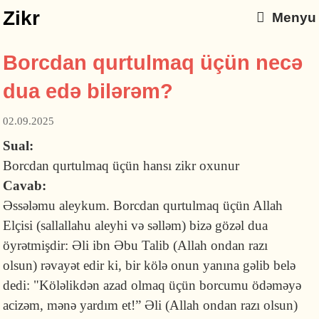
Zikr
Menyu
Borcdan qurtulmaq üçün necə
dua edə bilərəm?
02.09.2025
Sual:
Borcdan qurtulmaq üçün hansı zikr oxunur
Cavab:
Əssələmu aleykum. Borcdan qurtulmaq üçün Allah
Elçisi (sallallahu aleyhi və səlləm) bizə gözəl dua
öyrətmişdir: Əli ibn Əbu Talib (Allah ondan razı
olsun) rəvayət edir ki, bir kölə onun yanına gəlib belə
dedi: "Kölə­likdən azad olmaq üçün borcumu ödəməyə
acizəm, mənə yardım et!” Əli (Allah ondan razı olsun)