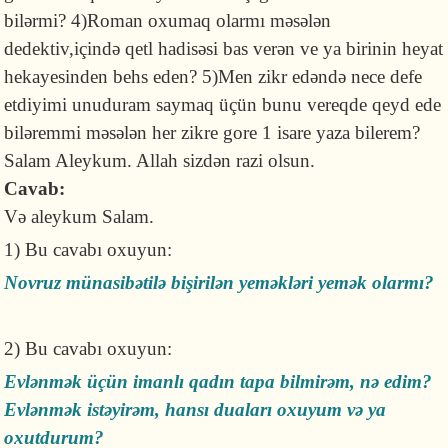
bilərmi? 4)Roman oxumaq olarmı məsələn
dedektiv,içində qetl hadisəsi bas verən ve ya birinin heyat
hekayesinden behs eden? 5)Men zikr edəndə nece defe
etdiyimi unuduram saymaq üçün bunu vereqde qeyd ede
biləremmi məsələn her zikre gore 1 isare yaza bilerem?
Salam Aleykum. Allah sizdən razi olsun.
Cavab:
Və aleykum Salam.
1) Bu cavabı oxuyun:
Novruz münasibətilə bişirilən yeməkləri yemək olarmı?
2) Bu cavabı oxuyun:
Evlənmək üçün imanlı qadın tapa bilmirəm, nə edim?
Evlənmək istəyirəm, hansı duaları oxuyum və ya
oxutdurum?