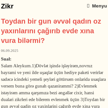
Zikr
Menyu
Toydan bir gun əvvəl qadın oz
yaxınlarını çağırıb evde xına
vura bilərmi?
06.09.2025
Sual:
Salam Aleykum.1)Dövlət işində işləyirəm,novruz
bayrami ve yeni ilde uşaqlar üçün hediye paketi verirlər
sadəcə icindeki yemeli şeyləri götürsəm onlarida usaqlara
versem buna görə gunah qazanirammi? 2)Evlenmek
istəyirəm amma qarşımıza bezi əngəllər cixir, hansi
dualari zikrleri ede bilerem evlenmek üçün 3)Toydan bir
gun əvvəl qadin oz yaxinlarini çağırıb evde xina vura