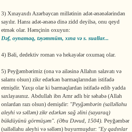
3) Xınayaxdı Azərbaycan millətinin adət-ənənələrindən
sayılır. Hansı adət-ənənə dinə zidd deyilsə, onu qeyd
etmək olar. Həmçinin oxuyun:
Dəf, oynamaq, təyəmmüm, xına və s. suallar...
4) Bəli, dedektiv roman və hekayələr oxumaq olar.
5) Peyğəmbərimiz (ona və ailəsinə Allahın salavatı və
salamı olsun) zikr edərkən barmaqlarından istifadə
etmişdir. Yaxşı olar ki barmaqlardan istifadə edib yadda
saxlayasınız. Abdullah ibn Amr adlı bir səhabə (Allah
onlardan razı olsun) demişdir:
"Peyğəmbərin (salləllahu
aleyhi və səlləm) zikr edərkən sağ əlini (sayaraq)
bükdüyünü görmüşəm". (Əbu Dəvud, 1504).
Peyğəmbər
(salləllahu aleyhi və səlləm) buyurmuşdur:
"Ey qadınlar