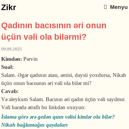
Zikr
Menyu
Qadının bacısının əri onun
üçün vəli ola bilərmi?
09.09.2025
Kimdən:
Pərvin
Sual:
Salam. Əgər qadının atası, əmisi, daysii yoxdursa, Nikah
üçün onun bacısının əri vəli ola bilər mi?
Cavab:
Və aleykum Salam. Bacının əri qadın üçün vəli sayılmır.
Vəli barədə ətraflı bu linkdən oxuyun:
İslama görə ərə gedən qızın vəlisi kimlər ola bilər?
Nikah bağlamağın qaydaları