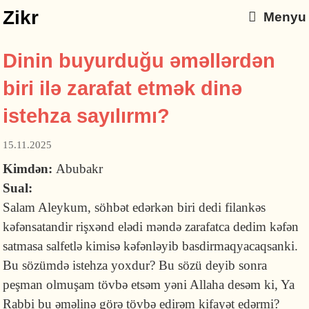
Zikr
Menyu
Dinin buyurduğu əməllərdən
biri ilə zarafat etmək dinə
istehza sayılırmı?
15.11.2025
Kimdən:
Abubakr
Sual:
Salam Aleykum, söhbət edərkən biri dedi filankəs
kəfənsatandir rişxənd elədi məndə zarafatca dedim kəfən
satmasa salfetlə kimisə kəfənləyib basdirmaqyacaqsanki.
Bu sözümdə istehza yoxdur? Bu sözü deyib sonra
peşman olmuşam tövbə etsəm yəni Allaha desəm ki, Ya
Rabbi bu əməlinə görə tövbə edirəm kifayət edərmi?