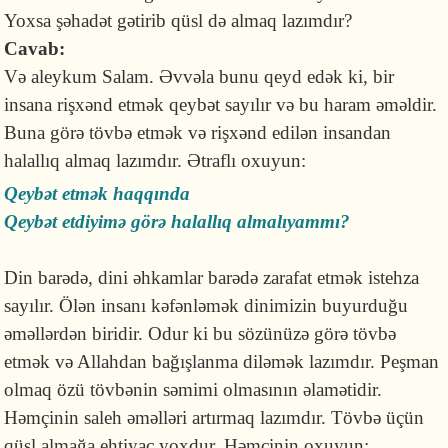
Yoxsa şəhadət gətirib qüsl də almaq lazımdır?
Cavab:
Və aleykum Salam. Əvvəla bunu qeyd edək ki, bir
insana rişxənd etmək qeybət sayılır və bu haram əməldir.
Buna görə tövbə etmək və rişxənd edilən insandan
halallıq almaq lazımdır. Ətraflı oxuyun:
Qeybət etmək haqqında
Qeybət etdiyimə görə halallıq almalıyammı?
Din barədə, dini əhkamlar barədə zarafat etmək istehza
sayılır. Ölən insanı kəfənləmək dinimizin buyurduğu
əməllərdən biridir. Odur ki bu sözünüzə görə tövbə
etmək və Allahdan bağışlanma diləmək lazımdır. Peşman
olmaq özü tövbənin səmimi olmasının əlamətidir.
Həmçinin saleh əməlləri artırmaq lazımdır. Tövbə üçün
qüsl almağa ehtiyac yoxdur. Həmçinin oxuyun: