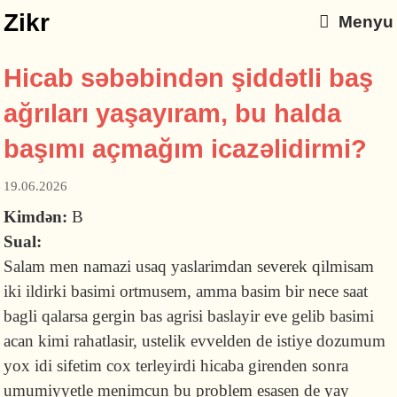
Zikr
Menyu
Hicab səbəbindən şiddətli baş
ağrıları yaşayıram, bu halda
başımı açmağım icazəlidirmi?
19.06.2026
Kimdən:
B
Sual:
Salam men namazi usaq yaslarimdan severek qilmisam
iki ildirki basimi ortmusem, amma basim bir nece saat
bagli qalarsa gergin bas agrisi baslayir eve gelib basimi
acan kimi rahatlasir, ustelik evvelden de istiye dozumum
yox idi sifetim cox terleyirdi hicaba girenden sonra
umumiyyetle menimcun bu problem esasen de yay