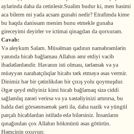
aylarinda daha da cetinlesir.Sualim budur ki, men basimi
aca bilerm mi yada acsam gunahi nedir? Etrafimda kime
bu haqda danissam menim bunu etmekle gunaha
gireceyimi deyirler ve ictimai qinagdan da qorxuram.
Cavab:
Və aleykum Salam. Müsəlman qadının naməhrəmlərin
yanında hicab bağlaması Allahın əmr etdiyi vacib
ibadətlərdəndir. Havanın isti olması, tərləmək və ya
müəyyən narahatçılıqlar hicabı tərk etməyə əsas vermir.
Dinimiz hər bir çətinlikdən bir çıxış yolu qoymuşdur.
Əgər qeyd etdiyiniz kimi hicab bağlamaq sizə ciddi
sağlamlıq zərəri verirsə və ya xəstəliyinizi artırırsa, bu
halda dəri görsənməmək şərti ilə, daha nazik və yüngül
parçalı hicablardan istifadə edə bilərsiniz. İnsanların
qınağından çox Allahın hökmünü əsas götürün.
Həmçinin oxuyun: