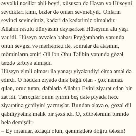
əvvəlki nəsillər əhli-beyti, xüsusən də Həsən və Hüseyni
sevdikləri kimi, bizlər də onları sevməliyik. Onların
sevinci sevincimiz, kədəri də kədərimiz olmalıdır.
Allahın rəsulu dünyasını dəyişərkən Hüseynin altı yaşı
var idi. Hüseyn əvvəlcə babası Peyğəmbərin yanında
onun sevgisi və mərhəməti ilə, sonralar da atasının,
möminlərın əmiri Əli ibn Əbu Talibin yanında gözəl
tərzdə tərbiyə almışdı.
Hüseyn elmli olması ilə yanaşı yiyələndiyi elmə əməl də
edirdi. O həddən ziyadə dinə bağlı olan - çox namaz
qılan, oruc tutan, dəfələrlə Allahın Evini ziyarət edən bir
zat idi. Tarixçilər onun iyirmi beş dəfə piyada həcc
ziyarətinə getdiyini yazmışlar. Bundan əlavə o, gözəl dil
qabiliyyətinə malik bir şəxs idi. O, xütbələrinin birində
belə demişdir:
– Ey insanlar, əxlaqlı olun, qənimətlərə doğru tələsin!