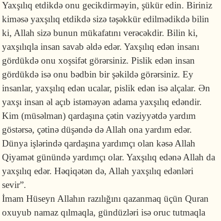
Yaxşılıq etdikdə onu gecikdirməyin, şükür edin. Biriniz
kiməsə yaxşılıq etdikdə sizə təşəkkür edilmədikdə bilin
ki, Allah sizə bunun mükafatını verəcəkdir. Bilin ki,
yaxşılıqla insan savab əldə edər. Yaxşılıq edən insanı
gördükdə onu xoşsifət görərsiniz. Pislik edən insan
gördükdə isə onu bədbin bir şəkildə görərsiniz. Ey
insanlar, yaxşılıq edən ucalar, pislik edən isə alçalar. Ən
yaxşı insan əl açıb istəməyən adama yaxşılıq edəndir.
Kim (müsəlman) qardaşına çətin vəziyyətdə yardım
göstərsə, çətinə düşəndə də Allah ona yardım edər.
Dünya işlərində qardaşına yardımçı olan kəsə Allah
Qiyamət günündə yardımçı olar. Yaxşılıq edənə Allah da
yaxşılıq edər. Həqiqətən də, Allah yaxşılıq edənləri
sevir”.
İmam Hüseyn Allahın razılığını qazanmaq üçün Quran
oxuyub namaz qılmaqla, gündüzləri isə oruc tutmaqla