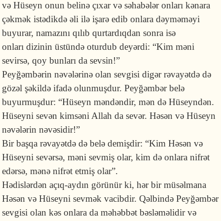
və Hüseyn onun belinə çıxar və səhabələr onları kənara
çəkmək istədikdə əli ilə işarə edib onlara dəyməməyi
buyurar, namazını qılıb qurtardıqdan sonra isə
onları dizinin üstündə oturdub deyərdi: “Kim məni
sevirsə, qoy bunları da sevsin!”
Peyğəmbərin nəvələrinə olan sevgisi digər rəvayətdə də
gözəl şəkildə ifadə olunmuşdur. Peyğəmbər belə
buyurmuşdur: “Hüseyn məndəndir, mən də Hüseyndən.
Hüseyni sevən kimsəni Allah da sevər. Həsən və Hüseyn
nəvələrin nəvəsidir!”
Bir başqa rəvayətdə də belə demişdir: “Kim Həsən və
Hüseyni sevərsə, məni sevmiş olar, kim də onlara nifrət
edərsə, mənə nifrət etmiş olar”.
Hədislərdən açıq-aydın görünür ki, hər bir müsəlmana
Həsən və Hüseyni sevmək vacibdir. Qəlbində Peyğəmbər
sevgisi olan kəs onlara da məhəbbət bəsləməlidir və