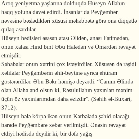
Artıq yeniyetmə yaşlarına dolduqda Hüseyn Allahın
haqq yoluna dəvət edirdi. İnsanlar da Peyğəmbər
nəvəsinə bəslədikləri xüsusi məhəbbətə görə ona diqqətlə
qulaq asardılar.
Hüseyn hədisləri əsasən atası Əlidən, anası Fatimədən,
onun xalası Hind bint Əbu Halədən və Ömərdən rəvayət
etmişdir.
Səhabələr onun xətrini çox istəyirdilər. Xüsusən də raşidi
xəlifələr Peyğəmbərin əhli-beytinə ayrıca ehtiram
göstərərdilər. Əbu Bəkr həmişə deyərdi: “Canım Əlində
olan Allaha and olsun ki, Rəsulullahın yaxınları mənim
üçün öz yaxınlarımdan daha əzizdir”. (Səhih əl-Buxari,
3712).
Hüseyn hələ körpə ikən onun Kərbəlada şəhid olacağı
barədə Peyğəmbərə xəbər verilmişdi. Ənəsin rəvayət
etdiyi hədisdə deyilir ki, bir dəfə yağış