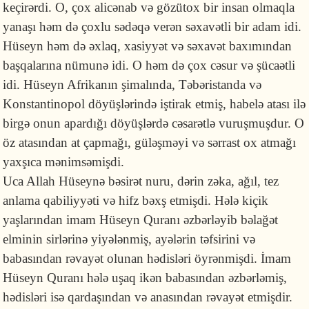
keçirərdi. O, çox alicənab və gözütox bir insan olmaqla
yanaşı həm də çoxlu sədəqə verən səxavətli bir adam idi.
Hüseyn həm də əxlaq, xasiyyət və səxavət baxımından
başqalarına nümunə idi. O həm də çox cəsur və şücaətli
idi. Hüseyn Afrikanın şimalında, Təbəristanda və
Konstantinopol döyüşlərində iştirak etmiş, habelə atası ilə
birgə onun apardığı döyüşlərdə cəsarətlə vuruşmuşdur. O
öz atasından at çapmağı, güləşməyi və sərrast ox atmağı
yaxşıca mənimsəmişdi.
Uca Allah Hüseynə bəsirət nuru, dərin zəka, ağıl, tez
anlama qabiliyyəti və hifz bəxş etmişdi. Hələ kiçik
yaşlarından imam Hüseyn Quranı əzbərləyib bəlağət
elminin sirlərinə yiyələnmiş, ayələrin təfsirini və
babasından rəvayət olunan hədisləri öyrənmişdi. İmam
Hüseyn Quranı hələ uşaq ikən babasından əzbərləmiş,
hədisləri isə qardaşından və anasından rəvayət etmişdir.