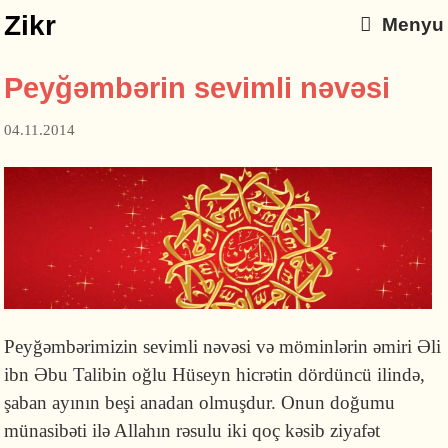
Zikr
Menyu
Peyğəmbərin sevimli nəvəsi
04.11.2014
Peyğəmbərimizin sevimli nəvəsi və möminlərin əmiri Əli
ibn Əbu Talibin oğlu Hüseyn hicrətin dördüncü ilində,
şaban ayının beşi anadan olmuşdur. Onun doğumu
münasibəti ilə Allahın rəsulu iki qoç kəsib ziyafət