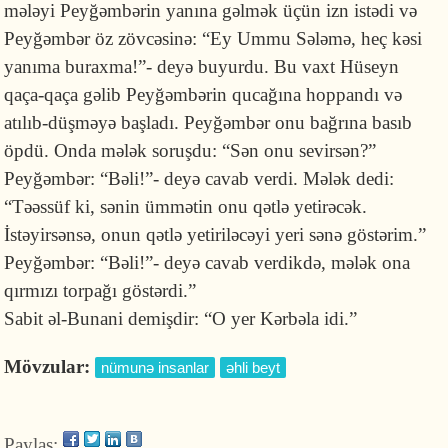
mələyi Peyğəmbərin yanına gəlmək üçün izn istədi və
Peyğəmbər öz zövcəsinə: “Ey Ummu Sələmə, heç kəsi
yanıma buraxma!”- deyə buyurdu. Bu vaxt Hüseyn
qaça-qaça gəlib Peyğəmbərin qucağına hoppandı və
atılıb-düşməyə başladı. Peyğəmbər onu bağrına basıb
öpdü. Onda mələk soruşdu: “Sən onu sevirsən?”
Peyğəmbər: “Bəli!”- deyə cavab verdi. Mələk dedi:
“Təəssüf ki, sənin ümmətin onu qətlə yetirəcək.
İstəyirsənsə, onun qətlə yetiriləcəyi yeri sənə göstərim.”
Peyğəmbər: “Bəli!”- deyə cavab verdikdə, mələk ona
qırmızı torpağı göstərdi.”
Sabit əl-Bunani demişdir: “O yer Kərbəla idi.”
Mövzular:
nümunə insanlar
əhli beyt
Paylaş: