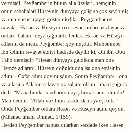
vermişdi. Peyğəmbərin bütün ailə üzvləri, həmçinin
onun səhabələri Hüseynin dünyaya gəlişinə çox sevinmiş
və ona xüsusi qayğı göstərmişdilər. Peyğəmbər öz
nəvələri Həsən və Hüseyni çox sevər, onları əzizləyər və
onları “balam” deyə çağırardı. Onlara Həsən və Hüseyn
adlarını da məhz Peyğəmbər qoymuşdur. Muhəmməd
ibn Əlinin rəvayət etdiyi hədisdə deyilir ki, Əli ibn Əbu
Talib demişdir: “Həsən dünyaya gəldikdə mən ona
Həmzə adlarını, Hüseyn doğulduqda isə ona əmisinin
adını – Cəfər adını qoymuşdum. Sonra Peyğəmbər - ona
və ailəsinə Allahın salavatı və salamı olsun - məni çağırıb
dedi: “Mənə bunların adlarını dəyişdirmək əmr olundu!”
Mən dedim: “Allah və Onun rəsulu daha yaxşı bilir!”
Onda Peyğəmbər onlara Həsən və Hüseyn adını qoydu.
(Müsnəd imam Əhməd, 1/159).
Hərdən Peyğəmbər namaz qılarkən səcdədə ikən Həsən