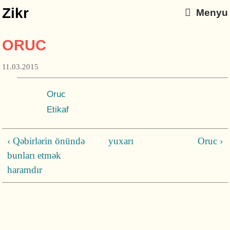
Zikr
Menyu
ORUC
11.03.2015
Oruc
Etikaf
‹ Qəbirlərin önündə
yuxarı
Oruc ›
bunları etmək
haramdır