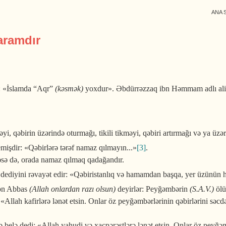
ANA 
aramdır
: «İslamda “Aqr”
(kəsmək)
yoxdur». Əbdürrəzzaq ibn Həmmam adlı alim 
yi, qəbirin üzərində oturmağı, tikili tikməyi, qəbiri artırmağı və ya ü
mişdir: «Qəbirlərə tərəf namaz qılmayın...»
[3]
.
əsə də, orada namaz qılmaq qadağandır.
dediyini rəvayət edir: «Qəbiristanlıq və hamamdan başqa, yer üzünün 
ibn Abbas
(Allah onlardan razı olsun)
deyirlər: Peyğəmbərin
(S.A.V.)
ölü
: «Allah kafirlərə lənət etsin. Onlar öz peyğəmbərlərinin qəbirlərini s
 belə dedi: «Allah yahudi və xaçpərəstlərə lənət etsin. Onlar öz peyğəm