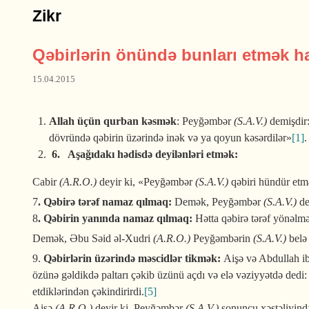
Zikr
Qəbirlərin önündə bunları etmək h
15.04.2015
Allah üçün qurban kəsmək
: Peyğəmbər
(S.A.V.)
demişdir
dövründə qəbirin üzərində inək və ya qoyun kəsərdilər»
[1]
.
6. Aşağıdakı hədisdə deyilənləri etmək:
Cabir
(A.R.O.)
deyir ki, «Peyğəmbər
(S.A.V.)
qəbiri hündür etmə
7
. Qəbirə tərəf namaz qılmaq:
Demək, Peyğəmbər
(S.A.V.)
de
8
. Qəbirin yanında namaz qılmaq:
Hətta qəbirə tərəf yönəlm
Demək, Əbu Səid əl-Xudri
(A.R.O.)
Peyğəmbərin
(S.A.V.)
belə 
9.
Qəbirlərin üzərində məscidlər tikmək:
Aişə və Abdullah 
özünə gəldikdə paltarı çəkib üzünü açdı və elə vəziyyətdə dedi
etdiklərindən çəkindirirdi.
[5]
Aişə
(A.R.O.)
deyir ki, Peyğəmbər
(S.A.V.)
sonuncu xəstəliyində