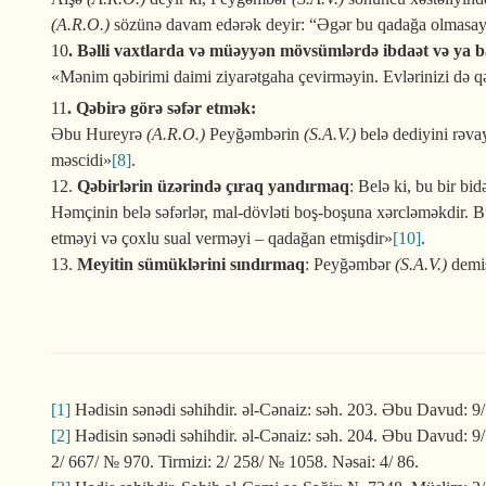
(A.R.O.)
sözünə davam edərək deyir: “Əgər bu qadağa olmasaydı,
10
. Bəlli vaxtlarda və müəyyən mövsümlərdə ibdaət və ya 
«Mənim qəbirimi daimi ziyarətgaha çevirməyin. Evlərinizi də qə
11
. Qəbirə görə səfər etmək:
Əbu Hureyrə
(A.R.O.)
Peyğəmbərin
(S.A.V.)
belə dediyini rəva
məscidi»
[8]
.
12.
Qəbirlərin üzərində çıraq yandırmaq
: Belə ki, bu bir bi
Həmçinin belə səfərlər, mal-dövləti boş-boşuna xərcləməkdir. B
etməyi və çoxlu sual verməyi – qadağan etmişdir»
[10]
.
13.
Meyitin sümüklərini sındırmaq
: Peyğəmbər
(S.A.V.)
demiş
[1]
Hədisin sənədi səhihdir. əl-Cənaiz: səh. 203. Əbu Davud: 9
[2]
Hədisin sənədi səhihdir. əl-Cənaiz: səh. 204. Əbu Davud: 9/
2/ 667/ № 970. Tirmizi: 2/ 258/ № 1058. Nəsai: 4/ 86.