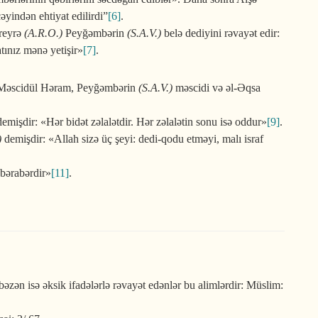
yindən ehtiyat edilirdi”
[6]
.
reyrə
(A.R.O.)
Peyğəmbərin
(S.A.V.)
belə dediyini rəvayət edir:
tınız mənə yetişir»
[7]
.
z: Məscidül Həram, Peyğəmbərin
(S.A.V.)
məscidi və əl-Əqsa
emişdir: «Hər bidət zəlalətdir. Hər zəlalətin sonu isə oddur»
[9]
.
)
demişdir: «Allah sizə üç şeyi: dedi-qodu etməyi, malı israf
bərabərdir»
[11]
.
zən isə əksik ifadələrlə rəvayət edənlər bu alimlərdir: Müslim: