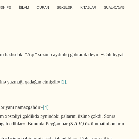
SƏHİFƏ
İSLAM
QURAN
ŞƏXSLƏR
KİTABLAR
SUAL-CAVAB
hədisdəki “Aqr” sözünə aydınlıq gətirərək deyir: «Cahiliyyət
zərinə yazmağı qadağan etmişdir»
[2]
.
hər yanı namazgahdır»
[4]
.
m xəstəliyi gəldikdə əynindəki paltarını üzünə çəkdi. Sonra
əcdəgah ediblər». Bununla Peyğəmbər
(S.A.V.)
öz ümmətini onların
bərlərinin qəbirlərini səcdəgah ediblər». Daha sonra Aişə