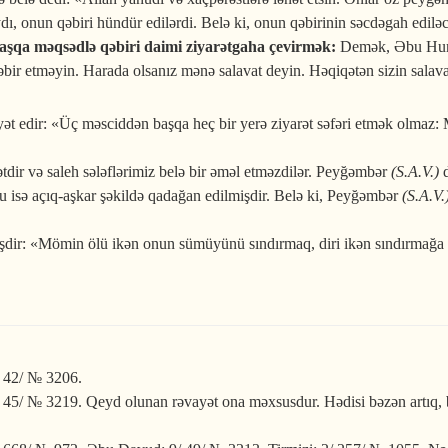
 onun qəbiri hündür edilərdi. Belə ki, onun qəbirinin səcdəgah ediləcə
başqa məqsədlə qəbiri daimi ziyarətgaha çevirmək:
Demək, Əbu Hu
bir etməyin. Harada olsanız mənə salavat deyin. Həqiqətən sizin salava
yət edir: «Üç məsciddən başqa heç bir yerə ziyarət səfəri etmək olma
dətdir və saleh sələflərimiz belə bir əməl etməzdilər. Peyğəmbər
(S.A.V.)
d
u isə açıq-aşkar şəkildə qadağan edilmişdir. Belə ki, Peyğəmbər
(S.A.V.
dir: «Mömin ölü ikən onun sümüyünü sındırmaq, diri ikən sındırmağa 
/ 42/ № 3206.
 45/ № 3219. Qeyd olunan rəvayət ona məxsusdur. Hədisi bəzən artıq, bə