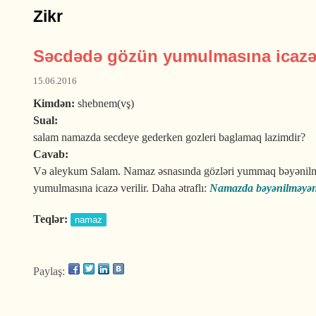
Zikr
Səcdədə gözün yumulmasına icazə 
15.06.2016
Kimdən:
shebnem(vş)
Sual:
salam namazda secdeye gederken gozleri baglamaq lazimdir?
Cavab:
Və aleykum Salam. Namaz əsnasında gözləri yummaq bəyənilmir, 
yumulmasına icazə verilir. Daha ətraflı:
Namazda bəyənilməyən 
Teqlər:
namaz
Paylaş: