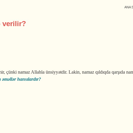
ANA 
verilir?
çünki namaz Allahla ünsiyyətdir. Lakin, namaz qıldıqda qarşıda namaz
əməllər hansılardır?