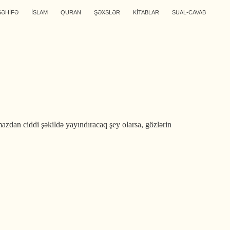
SƏHİFƏ
İSLAM
QURAN
ŞƏXSLƏR
KİTABLAR
SUAL-CAVAB
dan ciddi şəkildə yayındıracaq şey olarsa, gözlərin