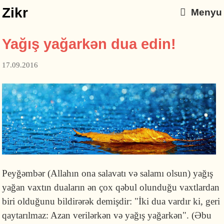
Zikr
Menyu
Yağış yağarkən dua edin!
17.09.2016
Peyğəmbər (Allahın ona salavatı və salamı olsun) yağış
yağan vaxtın duaların ən çox qəbul olunduğu vaxtlardan
biri olduğunu bildirərək demişdir: "İki dua vardır ki, geri
qaytarılmaz: Azan verilərkən və yağış yağarkən". (Əbu