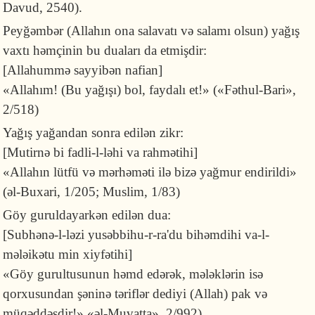
Davud, 2540).
Peyğəmbər (Allahın ona salavatı və salamı olsun) yağış
vaxtı həmçinin bu duaları da etmişdir:
[Allahummə sayyibən nafian]
«Allahım! (Bu yağışı) bol, faydalı et!» («Fəthul-Bari»,
2/518)
Yağış yağandan sonra edilən zikr:
[Mutirnə bi fadli-l-ləhi va rahmətihi]
«Allahın lütfü və mərhəməti ilə bizə yağmur endirildi»
(əl-Buxari, 1/205; Muslim, 1/83)
Göy guruldayarkən edilən dua:
[Subhənə-l-ləzi yusəbbihu-r-ra'du bi­həmdihi va-l-
mələikətu min xiyfətihi]
«Göy gurultusunun həmd edərək, məl­əklərin isə
qorxusundan şəninə təriflər dediyi (Allah) pak və
müqəddəsdir!» «əl-Muvatta», 2/992)