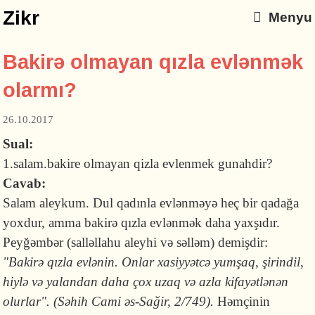
Zikr
Menyu
Bakirə olmayan qızla evlənmək
olarmı?
26.10.2017
Sual:
1.salam.bakire olmayan qizla evlenmek gunahdir?
Cavab:
Salam aleykum. Dul qadınla evlənməyə heç bir qadağa
yoxdur, amma bakirə qızla evlənmək daha yaxşıdır.
Peyğəmbər (salləllahu aleyhi və səlləm) demişdir:
"Bakirə qızla evlənin. Onlar xasiyyətcə yumşaq, şirindil,
hiylə və yalandan daha çox uzaq və azla kifayətlənən
olurlar". (Səhih Cami əs-Sağir, 2/749).
Həmçinin