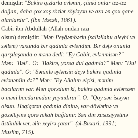
demişdir:
"Bakirə qızlarla evlənin, çünki onlar tez-tez
doğan, daha çox xoş sözlər söyləyən və aza ən çox qane
olanlardır". (İbn Məcəh, 1861).
Cabir ibn Abdullah (Allah ondan razı
olsun) demişdir:
"Mən Peyğəmbərin (salləllahu aleyhi və
səlləm) vaxtında bir qadınla evləndim. Bir dəfə onunla
qarşılaşanda o mənə dedi: "Ey Cabir, evlənmisən?"
Mən: "Bəli". O: "Bakirə, yoxsa dul qadınla?" Mən: "Dul
qadınla". O: "Səninlə əylənsin deyə bakirə qadınla
evlənərdin də?" Mən: "Ey Allahın elçisi, mənim
bacılarım var. Mən qorxdum ki, bakirə qadınla evlənsəm
o məni bacılarımdan yayındırar". O: "Qoy sən istəyən
olsun. Həqiqətən qadınla dininə, var-dövlətinə və
gözəlliyinə görə nikah bağlanır. Sən din xüsusiyyətinə
üstünlük ver, əlin xeyirə çatar". (əl-Buxari, 1991;
Muslim, 715).