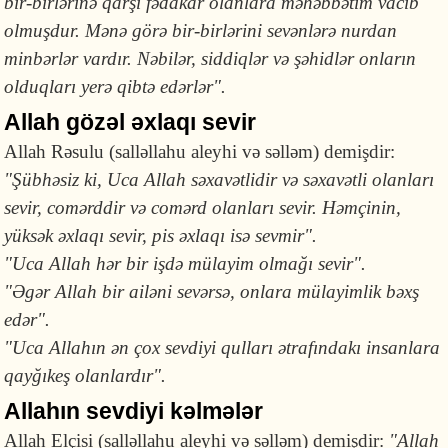
bir-bir­lərinə qarşı fədakar olanlara məhəbbətim vacib
olmuş­dur. Mənə görə bir-birlərini sevənlərə nurdan
minbərlər vardır. Nəbilər, siddiqlər və şəhidlər onların
olduqları yerə qibtə edər­lər".
Allah gözəl əxlaqı sevir
Allah Rəsulu (salləllahu aleyhi və səlləm) demiş­dir:
"Şübhəsiz ki, Uca Allah səxavətlidir və səxavətli olanları
sevir, comərd­dir və comərd olanları sevir. Həmçinin,
yüksək əxlaqı sevir, pis əxlaqı isə sevmir".
"Uca Allah hər bir işdə müla­yim olmağı sevir".
"Əgər Allah bir ailəni sevərsə, onlara mülayimlik bəxş
edər".
"Uca Allahın ən çox sevdiyi qulları ətrafındakı insanlara
qayğıkeş olanlar­dır".
Allahın sevdiyi kəlmələr
Allah Elçisi (salləllahu aleyhi və səlləm) demişdir:
"Allah