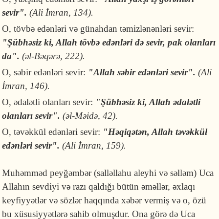
sevir".
(Ali İmran, 134).
O, tövbə edənləri və günahdan təmizlənənləri sevir:
"Şübhəsiz ki, Allah tövbə edənləri də sevir, pak olanları
da".
(əl-Bəqərə, 222).
O, səbir edənləri sevir:
"Allah səbir edənləri sevir".
(Ali
İmran, 146).
O, ədalətli olanları sevir:
"Şübhəsiz ki, Allah ədalətli
olanları sevir".
(əl-Məidə, 42).
O, təvəkkül edənləri sevir:
"Həqiqətən, Allah təvəkkül
edənləri sevir".
(Ali İmran, 159).
Muhəmməd peyğəmbər (salləllahu aleyhi və səlləm) Uca
Allahın sevdiyi və razı qaldığı bütün əməllər, əxlaqı
keyfiyyətlər və sözlər haqqında xəbər vermiş və o, özü
bu xüsusiyyətlərə sahib olmuşdur. Ona görə də Uca