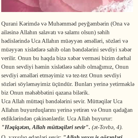
Qurani Kərimdə və Muhəmməd peyğəmbərin (Ona və
ailəsinə Allahın salavatı və salamı olsun) səhih
hədislərində Uca Allahın müəyyən əməlləri, sözləri və
müəyyən xislətlərə sahib olan bəndələrini sevdiyi xəbər
verilir. Onun bu haqda bizə xəbər verməsi bizim dərhal
Onun sevdiyi həmin xislətlərə sahib olmağımız, Onun
sevdiyi əməlləri etməyimiz və tez-tez Onun sevdiyi
sözləri söyləməyimiz üçündür. Bunları yerinə yetirməklə
biz Onun məhəbbətini qazana bilərik.
Uca Allah müttəqi bəndələrini sevir. Müttəqilər Uca
Allahın buyurduqlarını yerinə yetirən və Onun qadağan
etdiklərindən çəkinənlərdir. Uca Allah buyurur:
"Həqiqətən, Allah müttəqiləri sevir".
(ət-Tovbə, 4).
O, yaxşılıq edənləri sevir:
"
Allah yaxşı iş görənləri