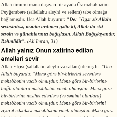
Allah ümumi məna daşıyan bir ayədə Öz məhəbbətini
Peyğəmbərə (salləllahu aleyhi və səlləm) tabe olmağa
bağlamışdır. Uca Allah buyurur:
"De: "Əgər siz Allahı
sevirsinizsə, mənim ardımca gəlin ki, Allah da sizi
sevsin və günahlarınızı bağışlasın. Allah Bağışlayandır,
Rəhmlidir".
(Ali İmran, 31).
Allah yalnız Onun xatirinə edilən
əməlləri sevir
Allah Elçisi (salləllahu aleyhi və səlləm) demişdir:
"Uca
Allah buyurdu: "Mənə görə bir-birlərini sevən­lərə
məhəb­bətim vacib olmuşdur. Mənə görə bir-birlərinə
bağlı olanlara mə­həb­bətim vacib olmuşdur. Mənə görə
bir-birlərinə nəsihət edən­lə­rə (və səmimi olanlara)
məhəbbətim vacib olmuşdur. Mənə görə bir-birlərini
ziyarət edənlərə məhəbbətim vacib olmuşdur. Mənə görə