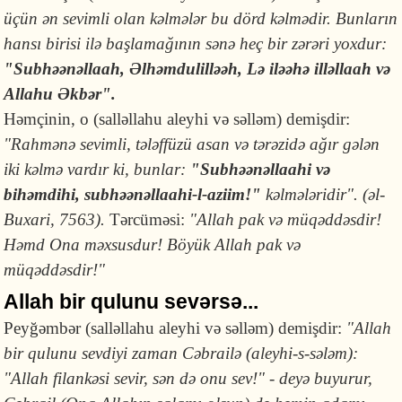
üçün ən sevimli olan kəlmələr bu dörd kəlmədir. Bunların
hansı birisi ilə başlamağının sənə heç bir zərəri yoxdur:
"Subhəənəllaah, Əlhəmdulilləəh, Lə iləəhə illəllaah və
Allahu Əkbər".
Həmçinin, o (salləllahu aleyhi və səlləm) demiş­dir:
"Rahmənə se­vimli, tələffüzü asan və tərəzidə ağır gələn
iki kəlmə var­dır ki, bunlar:
"Sub­həənəllaahi və
bihəmdihi, subhəənəllaahi-l-aziim!"
kəlmə­ləridir". (əl-
Bu­xari, 7563).
Tərcüməsi:
"Allah pak və müqəddəsdir!
Həmd Ona məxsusdur! Böyük Allah pak və
müqəddəsdir!"
Allah bir qulunu sevərsə...
Peyğəmbər (salləllahu aleyhi və səlləm) demişdir:
"Allah
bir qulunu sevdiyi zaman Cəbrailə (aleyhi-s-sələm):
"Allah filankəsi sevir, sən də onu sev!" - deyə buyu­rur,