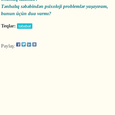
Tənhalıq səbəbindən psixoloji problemlər yaşayıram,
bunun üçün dua varmı?
Teqlər:
təbabət
Paylaş: