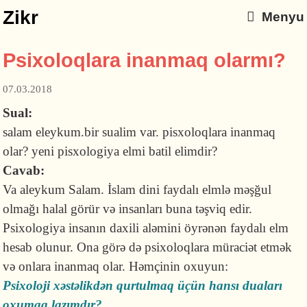
Zikr
Menyu
Psixoloqlara inanmaq olarmı?
07.03.2018
Sual:
salam eleykum.bir sualim var. pisxoloqlara inanmaq
olar? yeni pisxologiya elmi batil elimdir?
Cavab:
Va aleykum Salam. İslam dini faydalı elmlə məşğul
olmağı halal görür və insanları buna təşviq edir.
Psixologiya insanın daxili aləmini öyrənən faydalı elm
hesab olunur. Ona görə də psixoloqlara müraciət etmək
və onlara inanmaq olar. Həmçinin oxuyun:
Psixoloji xəstəlikdən qurtulmaq üçün hansı duaları
oxumaq lazımdır?